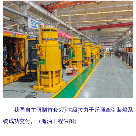
学术中国
乡村振兴
银龄
溯源中国
城市
旅游
能源
会展
彩票
娱乐
时尚
悦读
公益
一带一路
亚太网
上市公司
文化产业
地方频道
北京
天津
河北
山西
我国自主研制首套5万吨级拉力千斤顶牵引装船系
辽宁
吉林
上海
江苏
统成功交付。（海油工程供图）
浙江
安徽
福建
江西