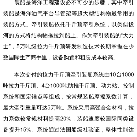
山东
河南
湖北
湖南
装船是海洋工程建设必不可少的步骤，其中牵引
装船是海洋油气平台导管架等超大型结构物最常用的
广东
广西
海南
重庆
装船方式。牵引装船依托千斤顶牵引系统，以类似拔
四川
贵州
云南
西藏
河的方式将结构物拖拉到船上。作为牵引装船的“大力
陕西
甘肃
青海
宁夏
士”，5万吨级拉力千斤顶研发制造技术长期掌握在少
新疆
内蒙古
黑龙江
数国际生产商手里，设备购置和租赁成本较高。
本次交付的拉力千斤顶牵引装船系统由10台1000
多语种频道
吨拉力千斤顶、4台1000吨助推千斤顶、动力站、控制
English
Español
Français
عربى
系统和固定锚点等组成，按常规装船摩擦系数计算，
Русский язык
日本語
한국어
最大牵引重量可达5万吨。系统采用高强合金材料，拉
Deutsch
Português
力系数较常规材料提高20%，装船速度较国际同类设
备提升15%。系统通过法国船级社验证，整体性能达