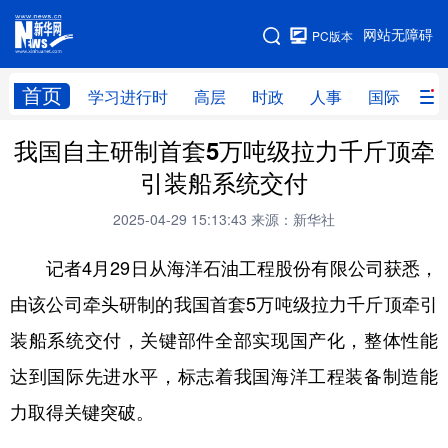
手机版
网站无障碍
PC版本
网站地图
首页
学习进行时
高层
时政
人事
国际
财
我国自主研制首套5万吨级拉力千斤顶牵
学习进行时
高层
时政
人事
引装船系统交付
国际
财经
网评
港澳
2025-04-29 15:13:43
来源：新华社
台湾
思客智库
全球连线
教育
记者4月29日从海洋石油工程股份有限公司获悉，
科技
科创
量子
体育
由该公司牵头研制的我国首套5万吨级拉力千斤顶牵引
文化
书画
健康
军事
装船系统交付，关键部件全部实现国产化，整体性能
访谈
视频
图片
政务
达到国际先进水平，标志着我国海洋工程装备制造能
法律
中央文件
金融
汽车
力取得关键突破。
食品
人居
信息化
数字经济