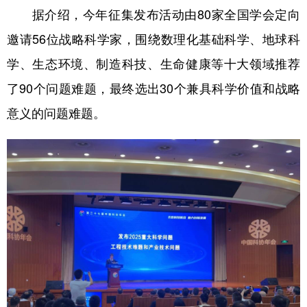
山东
河南
湖北
湖南
据介绍，今年征集发布活动由80家全国学会定向
广东
广西
海南
重庆
邀请56位战略科学家，围绕数理化基础科学、地球科
四川
贵州
云南
西藏
学、生态环境、制造科技、生命健康等十大领域推荐
了90个问题难题，最终选出30个兼具科学价值和战略
陕西
甘肃
青海
宁夏
意义的问题难题。
新疆
内蒙古
黑龙江
多语种频道
English
Español
Français
عربى
Русский язык
日本語
한국어
Deutsch
Português