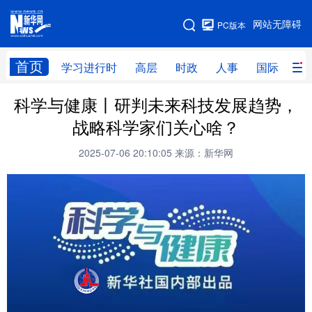
手机版
网站无障碍
PC版本
网站地图
首页
学习进行时
高层
时政
人事
国际
财
科学与健康丨研判未来科技发展趋势，
学习进行时
高层
时政
人事
战略科学家们关心啥？
国际
财经
网评
港澳
2025-07-06 20:10:05
来源：新华网
台湾
思客智库
全球连线
教育
科技
科创
量子
体育
文化
书画
健康
军事
访谈
视频
图片
政务
法律
中央文件
金融
汽车
食品
人居
信息化
数字经济