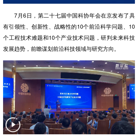
学术中国
乡村振兴
银龄
溯源中国
7月6日，第二十七届中国科协年会在京发布了具
城市
旅游
能源
会展
有引领性、创新性、战略性的10个前沿科学问题、10
个工程技术难题和10个产业技术问题，研判未来科技
彩票
娱乐
时尚
悦读
发展趋势，前瞻谋划前沿科技领域与研究方向。
公益
一带一路
亚太网
上市公司
文化产业
地方频道
北京
天津
河北
山西
辽宁
吉林
上海
江苏
浙江
安徽
福建
江西