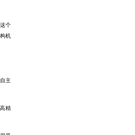
这个
盾构机
自主
高精