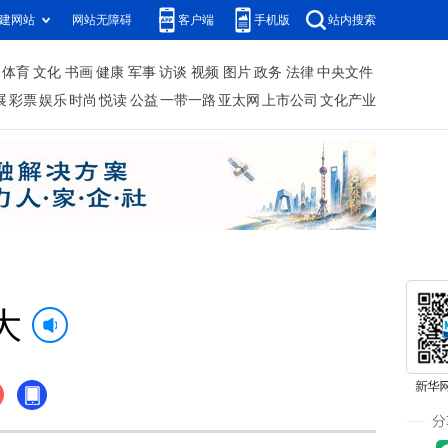
建网站
网站无障碍
客户端
手机版
站内搜索
体育
文化
书画
健康
军事
访谈
视频
图片
政务
法律
中央文件
展
彩票
娱乐
时尚
悦读
公益
一带一路
亚太网
上市公司
文化产业
大