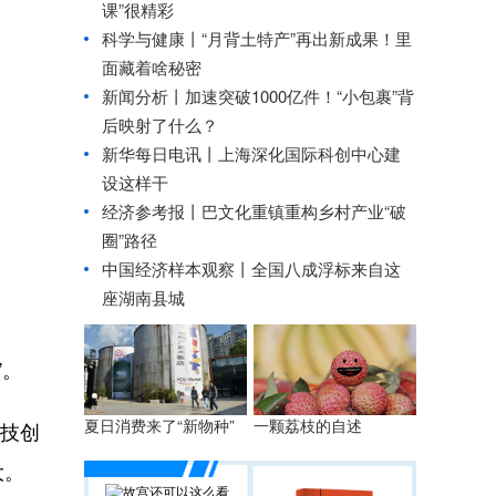
课”很精彩
科学与健康丨“月背土特产”再出新成果！里
面藏着啥秘密
新闻分析丨加速突破1000亿件！“小包裹”背
后映射了什么？
新华每日电讯丨
上海深化国际科创中心建
设这样干
经济参考报丨
巴文化重镇重构乡村产业“破
圈”路径
中国经济样本观察丨
全国八成浮标来自这
座湖南县城
”。
夏日消费来了“新物种”
一颗荔枝的自述
科技创
大。