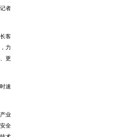
记者
车长客
素，力
能、更
时速
产业
，安全
技术