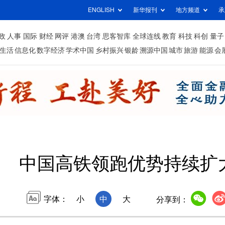
ENGLISH
新华报刊
地方频道
承
政
人事
国际
财经
网评
港澳
台湾
思客智库
全球连线
教育
科技
科创
量子
生活
信息化
数字经济
学术中国
乡村振兴
银龄
溯源中国
城市
旅游
能源
会
中国高铁领跑优势持续扩
字体：
小
中
大
分享到：