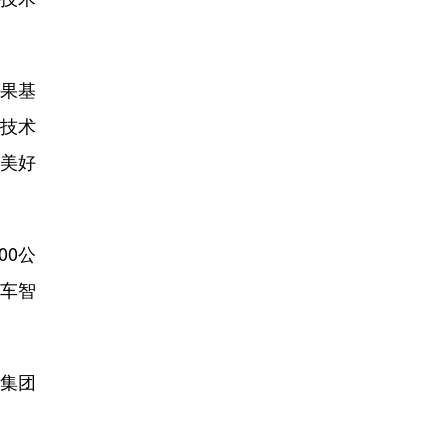
果基
备技术
众美好
00公
车智
院集团