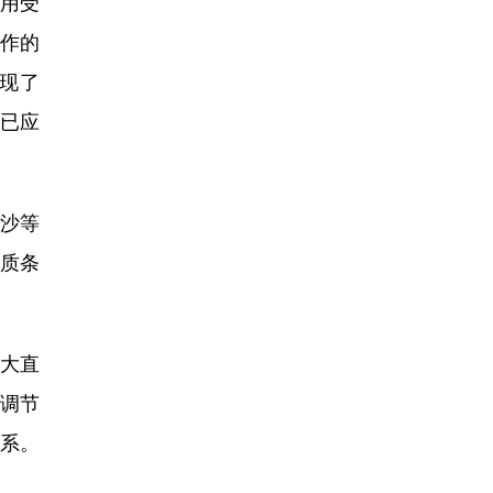
用受
工作的
现了
前已应
沙等
质条
大直
调节
体系。