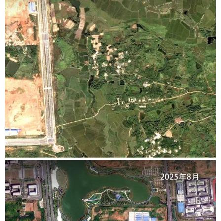
学术中国
乡村振兴
银龄
溯源中国
城市
旅游
能源
会展
彩票
娱乐
时尚
悦读
公益
一带一路
亚太网
上市公司
文化产业
地方频道
北京
天津
河北
山西
辽宁
吉林
上海
江苏
浙江
安徽
福建
江西