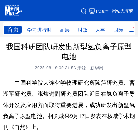
手机版
网站无障碍
PC版本
网站地图
首页
学习进行时
高层
时政
人事
国际
财
我国科研团队研发出新型氢负离子原型
学习进行时
高层
时政
人事
电池
国际
财经
网评
港澳
2025-09-19 09:21:53
来源：新华网
台湾
思客智库
全球连线
教育
中国科学院大连化学物理研究所陈萍研究员、曹
科技
科创
量子
体育
湖军研究员、张炜进副研究员团队近日在氢负离子导
文化
书画
健康
军事
体开发及应用方面取得重要进展，成功研发出新型氢
访谈
视频
图片
政务
负离子原型电池。相关成果9月17日发表在权威学术期
法律
中央文件
金融
汽车
刊《自然》上。
食品
人居
信息化
数字经济