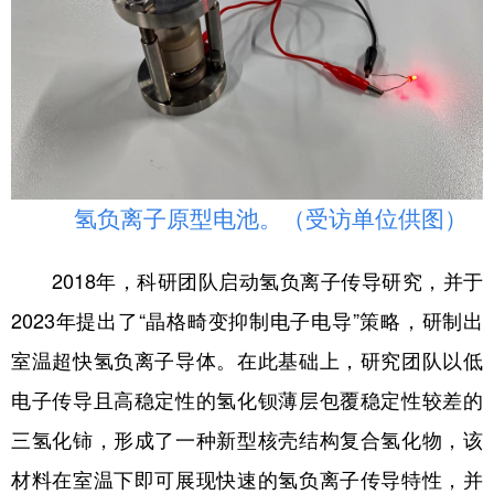
山东
河南
湖北
湖南
广东
广西
海南
重庆
四川
贵州
云南
西藏
陕西
甘肃
青海
宁夏
新疆
内蒙古
黑龙江
氢负离子原型电池。（受访单位供图）
多语种频道
2018年，科研团队启动氢负离子传导研究，并于
2023年提出了“晶格畸变抑制电子电导”策略，研制出
English
Español
Français
عربى
室温超快氢负离子导体。在此基础上，研究团队以低
Русский язык
日本語
한국어
电子传导且高稳定性的氢化钡薄层包覆稳定性较差的
Deutsch
Português
三氢化铈，形成了一种新型核壳结构复合氢化物，该
材料在室温下即可展现快速的氢负离子传导特性，并