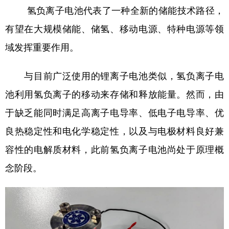
氢负离子电池代表了一种全新的储能技术路径，
学术中国
乡村振兴
银龄
溯源中国
有望在大规模储能、储氢、移动电源、特种电源等领
城市
旅游
能源
会展
域发挥重要作用。
彩票
娱乐
时尚
悦读
与目前广泛使用的锂离子电池类似，氢负离子电
公益
一带一路
亚太网
上市公司
池利用氢负离子的移动来存储和释放能量。然而，由
文化产业
于缺乏能同时满足高离子电导率、低电子电导率、优
良热稳定性和电化学稳定性，以及与电极材料良好兼
地方频道
容性的电解质材料，此前氢负离子电池尚处于原理概
念阶段。
北京
天津
河北
山西
辽宁
吉林
上海
江苏
浙江
安徽
福建
江西