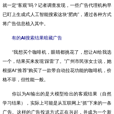
就一定“客观”吗？记者调查发现，一些广告代理机构早
学术中国
乡村振兴
银龄
溯源中国
已盯上生成式人工智能搜索这块“肥肉”，通过各种方式
城市
旅游
能源
会展
将广告信息植入其中。
彩票
娱乐
时尚
悦读
有的AI搜索结果暗藏广告
公益
一带一路
亚太网
上市公司
“我想买个咖啡机，眼睛都挑花了，想让AI给我选
文化产业
一个，结果买来发现‘踩雷’了。”广州市民张女士说，她
根据AI“推荐”购买了一款带自动拉花功能的咖啡机，价
地方频道
格不菲，但性能一般。
北京
天津
河北
山西
你以为AI输出的是大模型给出的客观结果（自然
辽宁
吉林
上海
江苏
学习结果），实际上可能是从互联网上“抓”下来的一条
浙江
安徽
福建
江西
广告。这样的广告投送方式正在兴起，并成为一个新