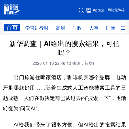
手机版
网站无障碍
PC版本
网站地图
首页
学习进行时
高层
时政
人事
国际
财
新华调查｜AI给出的搜索结果，可信
学习进行时
高层
时政
人事
吗？
国际
财经
网评
港澳
2026-01-16 22:46:12
来源：新华社
台湾
思客智库
全球连线
教育
出门旅游住哪家酒店，咖啡机买哪个品牌，电动
科技
科创
量子
体育
牙刷哪款好用……随着生成式人工智能搜索工具的日
文化
书画
健康
军事
趋成熟，人们在做决定前已从过去的“搜索一下”，逐渐
访谈
视频
图片
政务
转变为“问问AI”。
法律
中央文件
金融
汽车
AI给我们带来了很多方便。但AI给出的搜索结果
食品
人居
信息化
数字经济