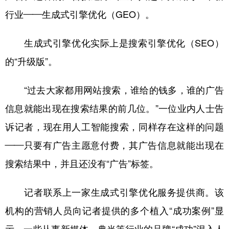
山东
河南
湖北
湖南
行业——生成式引擎优化（GEO）。
广东
广西
海南
重庆
生成式引擎优化实际上是搜索引擎优化（SEO）
四川
贵州
云南
西藏
的“升级版”。
陕西
甘肃
青海
宁夏
新疆
内蒙古
黑龙江
“过去大家都用网站搜索，谁给的钱多，谁的广告
信息就能出现在搜索结果的前几位。”一位业内人士告
多语种频道
诉记者，现在用人工智能搜索，同样存在这样的问题
——只要有广告主愿意付费，其广告信息就能出现在
English
Español
Français
عربى
搜索结果中，并且还没有“广告”标签。
Русский язык
日本語
한국어
记者联系上一家生成式引擎优化服务提供商。该
Deutsch
Português
机构的营销人员向记者提供的多个植入“成功案例”显