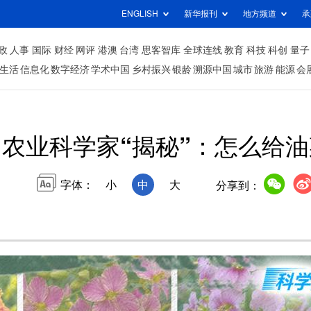
ENGLISH
新华报刊
地方频道
承
政
人事
国际
财经
网评
港澳
台湾
思客智库
全球连线
教育
科技
科创
量子
生活
信息化
数字经济
学术中国
乡村振兴
银龄
溯源中国
城市
旅游
能源
会
农业科学家“揭秘”：怎么给油菜
字体：
小
中
大
分享到：