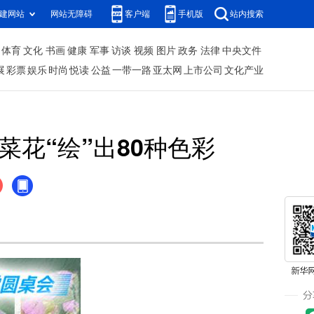
建网站
网站无障碍
客户端
手机版
站内搜索
体育
文化
书画
健康
军事
访谈
视频
图片
政务
法律
中央文件
展
彩票
娱乐
时尚
悦读
公益
一带一路
亚太网
上市公司
文化产业
花“绘”出80种色彩