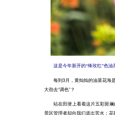
这是今年新开的“绛玫红”色油菜
每到3月，黄灿灿的油菜花海是
大劲去“调色”？
站在田埂上看着这片五彩斑斓的花
景区管理者却向我们道出苦水：花