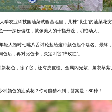
学农业科技园油菜试验基地里，几株“眼生”的油菜花突然
色——深粉偏红，就像美人的十指丹蔻，明艳动人。
轻人顿时七嘴八舌讨论起给这种颜色起个啥名。最终，
同色后，再对比色卡，决定叫它“绛玫红”。
新花色，除了它，还有虎皮橙、金属闪光紫、薰衣草紫、
种颜色的油菜花？你可能猜不到，答案是：80种！