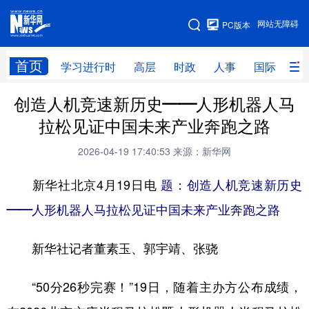
手机版
网站无障碍
PC版本
网站地图
首页
学习进行时
高层
时政
人事
国际
财
创造人机竞速新历史——人形机器人马
学习进行时
高层
时政
人事
拉松见证中国未来产业奔跑之路
国际
财经
网评
港澳
2026-04-19 17:40:53
来源：新华网
台湾
思客智库
全球连线
教育
新华社北京4月19日电
题：创造人机竞速新历史
科技
科创
量子
体育
——人形机器人马拉松见证中国未来产业奔跑之路
文化
书画
健康
军事
新华社记者董素玉、郭宇靖、张骁
访谈
视频
图片
政务
法律
中央文件
金融
汽车
“50分26秒完赛！”19日，随着主办方公布成绩，
食品
人居
信息化
数字经济