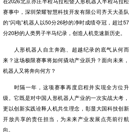
在2026北京亦庄半程马拉松暨人形机器人半程马拉松
赛事中，深圳荣耀智慧科技开发有限公司齐天大圣队
学术中国
乡村振兴
银龄
溯源中国
的“闪电”机器人以50分26秒的净时成绩夺冠，超过57
城市
旅游
能源
会展
分20秒的人类男子半马纪录，创造人机竞速新历史。
彩票
娱乐
时尚
悦读
公益
一带一路
亚太网
上市公司
人形机器人自主奔跑、超越纪录的底气从何而
来？这场极限赛事将如何撬动产业跃升？面向未来，
文化产业
机器人又将奔向何方？
地方频道
时隔一年，这项赛事再度启程并实现全方位升
北京
天津
河北
山西
级。它既是对中国人形机器人产业的一次实战大考，
更以创新实践诠释人机共生理念，彰显大国科技创新
辽宁
吉林
上海
江苏
开放共享的责任担当，为未来产业发展点亮前行航
浙江
安徽
福建
江西
向。