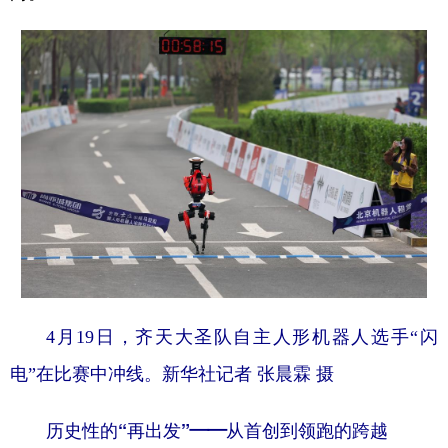
山东
河南
湖北
湖南
广东
广西
海南
重庆
四川
贵州
云南
西藏
陕西
甘肃
青海
宁夏
新疆
内蒙古
黑龙江
多语种频道
English
Español
Français
عربى
Русский язык
日本語
한국어
4月19日，齐天大圣队自主人形机器人选手“闪
电”在比赛中冲线。新华社记者 张晨霖 摄
Deutsch
Português
历史性的“再出发”——从首创到领跑的跨越