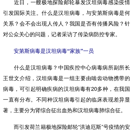
近日，一艘极地探险邮轮暴发汉坦病毒感染疫情
学术中国
乡村振兴
银龄
溯源中国
引发国际关注。什么是汉坦病毒，与安第斯病毒是何
关系？会不会出现人传人？我国是否有传播风险？针
城市
旅游
能源
会展
对公众关心的问题，记者采访了传染病防控专家。
彩票
娱乐
时尚
悦读
公益
一带一路
亚太网
上市公司
安第斯病毒是汉坦病毒“家族”一员
文化产业
什么是汉坦病毒？中国疾控中心病毒病所副所长
王世文介绍，汉坦病毒是一组主要由啮齿动物携带的
地方频道
病毒，可引起明确疾病的汉坦病毒有20多种，在我国
北京
天津
河北
山西
一直有分布。不同种汉坦病毒引起的临床表现差异显
辽宁
吉林
上海
江苏
著，主要分为肾综合征出血热和汉坦病毒肺综合征。
浙江
安徽
福建
江西
而引发荷兰籍极地探险邮轮“洪迪厄斯”号疫情的安