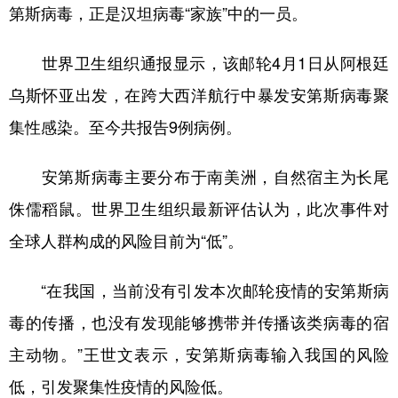
山东
河南
湖北
湖南
第斯病毒，正是汉坦病毒“家族”中的一员。
广东
广西
海南
重庆
世界卫生组织通报显示，该邮轮4月1日从阿根廷
四川
贵州
云南
西藏
乌斯怀亚出发，在跨大西洋航行中暴发安第斯病毒聚
陕西
甘肃
青海
宁夏
集性感染。至今共报告9例病例。
新疆
内蒙古
黑龙江
安第斯病毒主要分布于南美洲，自然宿主为长尾
侏儒稻鼠。世界卫生组织最新评估认为，此次事件对
多语种频道
全球人群构成的风险目前为“低”。
English
Español
Français
عربى
“在我国，当前没有引发本次邮轮疫情的安第斯病
Русский язык
日本語
한국어
毒的传播，也没有发现能够携带并传播该类病毒的宿
Deutsch
Português
主动物。”王世文表示，安第斯病毒输入我国的风险
低，引发聚集性疫情的风险低。