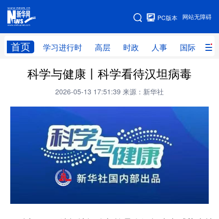
手机版
网站无障碍
PC版本
网站地图
首页
学习进行时
高层
时政
人事
国际
财
科学与健康丨科学看待汉坦病毒
学习进行时
高层
时政
人事
2026-05-13 17:51:39
来源：新华社
国际
财经
网评
港澳
台湾
思客智库
全球连线
教育
科技
科创
量子
体育
文化
书画
健康
军事
访谈
视频
图片
政务
法律
中央文件
金融
汽车
食品
人居
信息化
数字经济