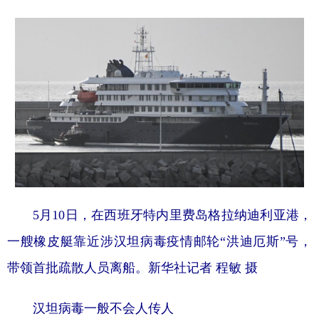
5月10日，在西班牙特内里费岛格拉纳迪利亚港，
一艘橡皮艇靠近涉汉坦病毒疫情邮轮“洪迪厄斯”号，
带领首批疏散人员离船。新华社记者 程敏 摄
汉坦病毒一般不会人传人