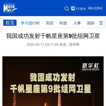
手机版
网站无障碍
PC版本
网站地图
首页
学习进行时
高层
时政
人事
国际
财
我国成功发射千帆星座第9批组网卫星
学习进行时
高层
时政
人事
2026-05-17 23:11:05
来源：新华网
国际
财经
网评
港澳
台湾
思客智库
全球连线
教育
科技
科创
量子
体育
文化
书画
健康
军事
访谈
视频
图片
政务
法律
中央文件
金融
汽车
食品
人居
信息化
数字经济