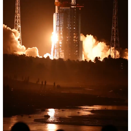
学术中国
乡村振兴
银龄
溯源中国
城市
旅游
能源
会展
彩票
娱乐
时尚
悦读
公益
一带一路
亚太网
上市公司
文化产业
地方频道
北京
天津
河北
山西
辽宁
吉林
上海
江苏
浙江
安徽
福建
江西