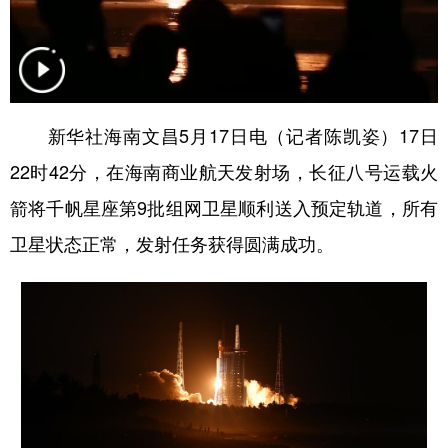
山东
河南
湖北
湖南
广东
广西
海南
重庆
四川
贵州
云南
西藏
陕西
甘肃
青海
宁夏
新华社海南文昌5月17日电（记者陈凯姿）17日
22时42分，在海南商业航天发射场，长征八号运载火
新疆
内蒙古
黑龙江
箭将千帆星座第9批组网卫星顺利送入预定轨道，所有
卫星状态正常，发射任务获得圆满成功。
多语种频道
English
Español
Français
عربى
Русский язык
日本語
한국어
Deutsch
Português