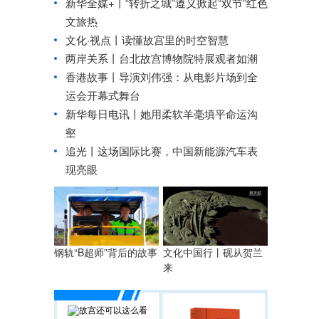
新华全媒+丨
“转折之城”遵义掀起“双节”红色
文旅热
文化·视点丨读懂故宫里的时空智慧
两岸关系丨
台北故宫博物院特展观者如潮
香港故事丨
导演刘伟强：从电影片场到全
运会开幕式舞台
新华每日电讯丨
她用柔软羊毫填平命运沟
壑
追光丨
这场国际比赛，中国新能源汽车表
现亮眼
钢轨“B超师”背后的故事
文化中国行丨
砚从贺兰
来