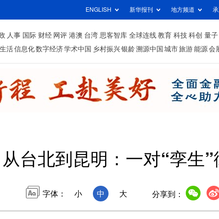
ENGLISH
新华报刊
地方频道
承
政
人事
国际
财经
网评
港澳
台湾
思客智库
全球连线
教育
科技
科创
量子
生活
信息化
数字经济
学术中国
乡村振兴
银龄
溯源中国
城市
旅游
能源
会
g丨从台北到昆明：一对“孪生
字体：
小
中
大
分享到：