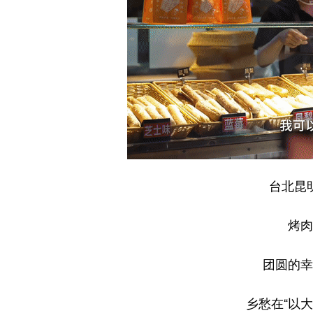
台北昆
烤肉
团圆的幸
乡愁在“以