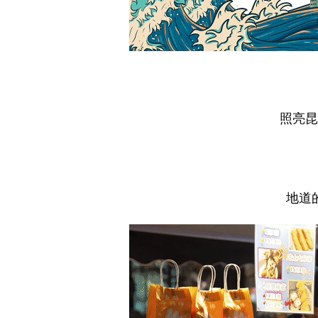
照亮昆
地道