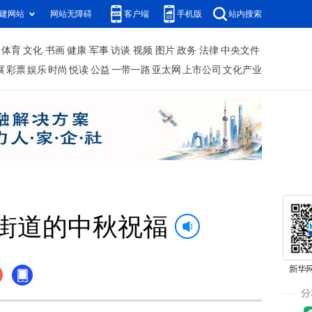
建网站
网站无障碍
客户端
手机版
站内搜索
体育
文化
书画
健康
军事
访谈
视频
图片
政务
法律
中央文件
展
彩票
娱乐
时尚
悦读
公益
一带一路
亚太网
上市公司
文化产业
”街道的中秋祝福