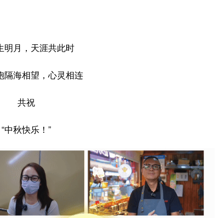
生明月，天涯共此时
胞隔海相望，心灵相连
共祝
“中秋快乐！”