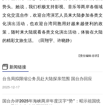
山东
河南
湖北
湖南
势头。她说，我们积极支持影视、音乐等两岸各领域
广东
广西
海南
重庆
文化交流合作，欢迎台湾演艺人员来大陆参加各类文
四川
贵州
云南
西藏
化演出活动，也欢迎台湾同胞用好越来越便利的政
陕西
甘肃
青海
宁夏
策，随时来大陆观看各类文化演出活动，体验在大陆
的精彩文旅生活。（田翔宇、许晓静）
新疆
内蒙古
黑龙江
【责任编辑:谷玥】
多语种频道
新闻链接
English
Español
Français
عربى
台当局拟限缩公务员赴大陆探亲范围 国台办回应
Русский язык
日本語
한국어
2025-12-17
Deutsch
Português
国台办评2025年海峡两岸年度汉字“势”：昭示祖国统