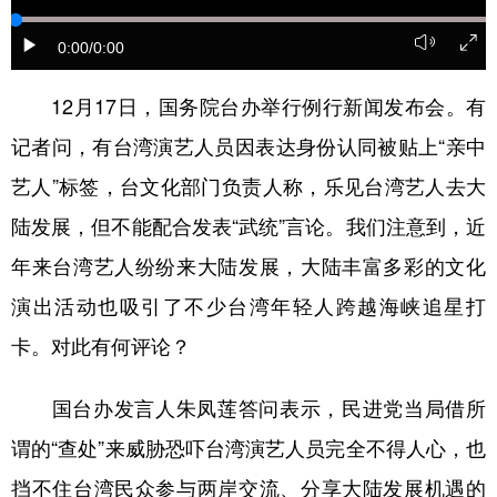
学术中国
乡村振兴
银龄
溯源中国
0:00
/0:00
城市
旅游
能源
会展
12月17日，国务院台办举行例行新闻发布会。有
彩票
娱乐
时尚
悦读
记者问，有台湾演艺人员因表达身份认同被贴上“亲中
公益
一带一路
亚太网
上市公司
艺人”标签，台文化部门负责人称，乐见台湾艺人去大
陆发展，但不能配合发表“武统”言论。我们注意到，近
文化产业
年来台湾艺人纷纷来大陆发展，大陆丰富多彩的文化
演出活动也吸引了不少台湾年轻人跨越海峡追星打
地方频道
卡。对此有何评论？
北京
天津
河北
山西
国台办发言人朱凤莲答问表示，民进党当局借所
辽宁
吉林
上海
江苏
谓的“查处”来威胁恐吓台湾演艺人员完全不得人心，也
浙江
安徽
福建
江西
挡不住台湾民众参与两岸交流、分享大陆发展机遇的