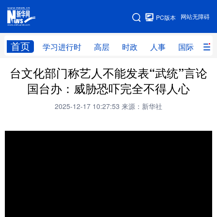
手机版
网站无障碍
PC版本
网站地图
首页
学习进行时
高层
时政
人事
国际
财
台文化部门称艺人不能发表“武统”言论
学习进行时
高层
时政
人事
国台办：威胁恐吓完全不得人心
国际
财经
网评
港澳
2025-12-17 10:27:53
来源：新华社
台湾
思客智库
全球连线
教育
科技
科创
量子
体育
文化
书画
健康
军事
访谈
视频
图片
政务
法律
中央文件
金融
汽车
食品
人居
信息化
数字经济