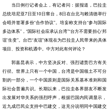
当日例行记者会上，有记者问：据报道，巴拉圭
学术中国
乡村振兴
银龄
溯源中国
总统培尼亚7日至10日窜台，8日在台北与赖清德举行
城市
旅游
能源
会展
会晤并签署多份“合作协议”。培妄称支持台“参与国际
彩票
娱乐
时尚
悦读
多边体系”，“国际社会应承认台湾”“台方不需要担心‘邦
谊’生变”。台巴“友谊”体现在为巴拉圭人民带来的具体
公益
一带一路
亚太网
上市公司
项目、投资和机遇中。中方对此有何评论？
文化产业
郭嘉昆表示，中方坚决反对、强烈谴责巴方有关
地方频道
行径。世界上只有一个中国，台湾是中国领土不可分
割的一部分，一个中国原则是国际关系基本准则和国
北京
天津
河北
山西
际社会普遍共识。长期以来，巴拉圭各界朋友不断发
辽宁
吉林
上海
江苏
出发展对华关系的强烈呼声，根据巴国内民调显示，
浙江
安徽
福建
江西
近九成巴民众支持中巴建交，这充分说明同中国建交