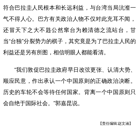
山东
河南
湖北
湖南
符合巴拉圭人民根本和长远利益，与台湾当局沆瀣一
广东
广西
海南
重庆
气不得人心。巴方有关政治人物不仅对此充耳不闻，
四川
贵州
云南
西藏
还冒天下之大不韪公然窜台为赖清德之流站台，甘
当“台独”分裂势力的棋子，其究竟是为了巴拉圭人民的
陕西
甘肃
青海
宁夏
利益还是另有所图，相信明眼人都能看清。
新疆
内蒙古
黑龙江
“我们敦促巴拉圭政府早日改弦更张、认清大势、
多语种频道
顺应民意，作出承认一个中国原则的正确政治决断。
English
Español
Français
عربى
历史的车轮不会等待任何国家。背离一个中国原则只
会自绝于国际社会。”郭嘉昆说。
Русский язык
日本語
한국어
Deutsch
Português
【责任编辑:赵文涵】