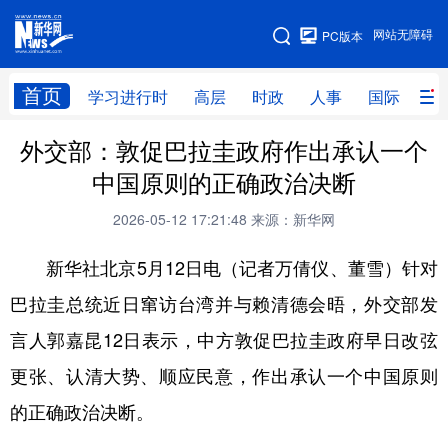
手机版
网站无障碍
PC版本
网站地图
首页
学习进行时
高层
时政
人事
国际
财
外交部：敦促巴拉圭政府作出承认一个
学习进行时
高层
时政
人事
中国原则的正确政治决断
国际
财经
网评
港澳
2026-05-12 17:21:48
来源：新华网
台湾
思客智库
全球连线
教育
新华社北京5月12日电（记者万倩仪、董雪）针对
科技
科创
量子
体育
巴拉圭总统近日窜访台湾并与赖清德会晤，外交部发
文化
书画
健康
军事
言人郭嘉昆12日表示，中方敦促巴拉圭政府早日改弦
访谈
视频
图片
政务
更张、认清大势、顺应民意，作出承认一个中国原则
法律
中央文件
金融
汽车
的正确政治决断。
食品
人居
信息化
数字经济