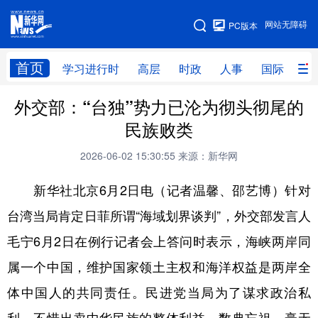
手机版
网站无障碍
PC版本
网站地图
首页
学习进行时
高层
时政
人事
国际
财
外交部：“台独”势力已沦为彻头彻尾的
学习进行时
高层
时政
人事
民族败类
国际
财经
网评
港澳
2026-06-02 15:30:55
来源：新华网
台湾
思客智库
全球连线
教育
新华社北京6月2日电（记者温馨、邵艺博）针对
科技
科创
量子
体育
台湾当局肯定日菲所谓“海域划界谈判”，外交部发言人
文化
书画
健康
军事
毛宁6月2日在例行记者会上答问时表示，海峡两岸同
访谈
视频
图片
政务
属一个中国，维护国家领土主权和海洋权益是两岸全
法律
中央文件
金融
汽车
体中国人的共同责任。民进党当局为了谋求政治私
食品
人居
信息化
数字经济