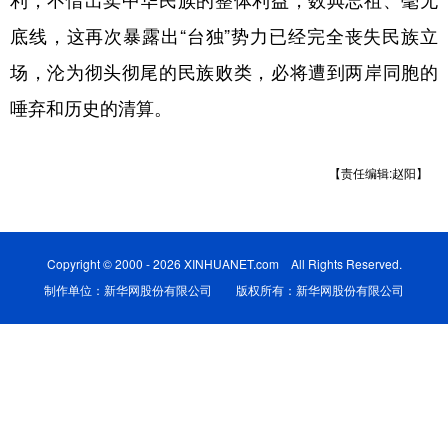
利，不惜出卖中华民族的整体利益，数典忘祖、毫无
底线，这再次暴露出“台独”势力已经完全丧失民族立
学术中国
乡村振兴
银龄
溯源中国
场，沦为彻头彻尾的民族败类，必将遭到两岸同胞的
城市
旅游
能源
会展
唾弃和历史的清算。
彩票
娱乐
时尚
悦读
公益
一带一路
亚太网
上市公司
【责任编辑:赵阳】
文化产业
Copyright © 2000 - 2026 XINHUANET.com All Rights Reserved.
地方频道
制作单位：新华网股份有限公司 版权所有：新华网股份有限公司
北京
天津
河北
山西
辽宁
吉林
上海
江苏
浙江
安徽
福建
江西