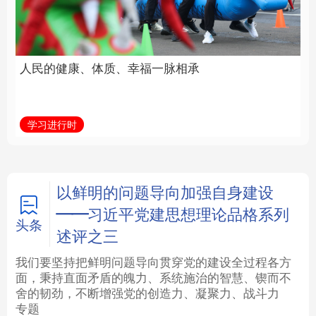
福一脉相承
立身做事
法律
中央文件
金融
汽车
学习进行时
学习新语
食品
人居
信息化
数字经济
学术中国
乡村振兴
银龄
溯源中国
以鲜明的问题导向加强自身建设
——习近平党建思想理论品格系列
城市
旅游
能源
会展
头条
述评之三
彩票
娱乐
时尚
悦读
我们要坚持把鲜明问题导向贯穿党的建设全过程各方
面，秉持直面矛盾的魄力、系统施治的智慧、锲而不
舍的韧劲，不断增强党的创造力、凝聚力、战斗力
公益
一带一路
亚太网
上市公司
专题
文化产业
地方频道