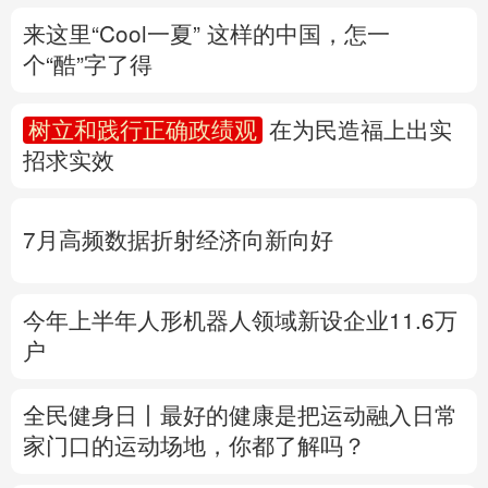
招求实效
多语种频道
English
Español
Français
عربى
7月高频数据折射经济向新向好
Русский язык
日本語
한국어
今年上半年人形机器人领域新设企业11.6万
Deutsch
Português
户
全民健身日丨
最好的健康是把运动融入日常
家门口的运动场地，你都了解吗？
专题丨
“白海豚”与“巴威”相比如何？
国家防
总、应急管理部启动响应
水利部部署防御工
作
多地积极应对