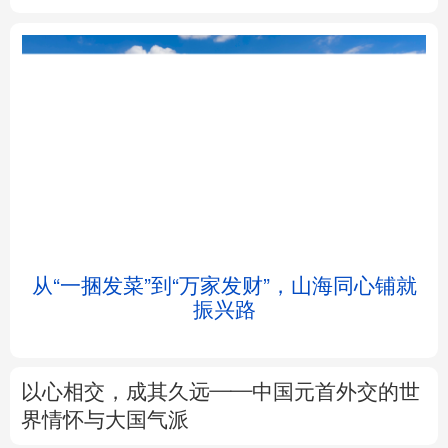
北京
天津
河北
山西
辽宁
吉林
上海
江苏
浙江
安徽
福建
江西
从“一捆发菜”到“万家发财”，山海同心铺就
振兴路
山东
河南
湖北
湖南
广东
广西
海南
重庆
以心相交，成其久远——中国元首外交的世
四川
贵州
云南
西藏
界情怀与大国气派
陕西
甘肃
青海
宁夏
来这里“Cool一夏”
这样的中国，怎一
个“酷”字了得
新疆
内蒙古
黑龙江
树立和践行正确政绩观
在为民造福上出实