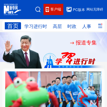
客户端
网站无障碍
PC版本
首页
网站地图
学习进行时
高层
时政
人事
国际
报道专集
学习进行时
高层
时政
人事
国际
财经
网评
港澳
台湾
思客智库
全球连线
教育
科技
科创
量子
体育
文化
书画
健康
军事
人民的健康、体质、幸
铸魂强党丨坚持以党性
访谈
视频
图片
政务