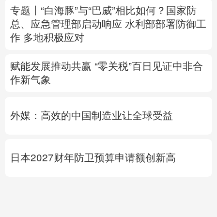
赋能发展推动共赢 “零关税”百日见证中非合
作新气象
外媒：高效的中国制造业让全球受益
日本2027财年防卫预算申请额创新高
专题丨
伊朗战事打不下去了？美军参联会主
席力主“翻篇”
美财长：霍尔木兹海峡将变
得“不再重要”
美媒：马斯克拒绝让乌克兰用“星链”打击俄
境内目标