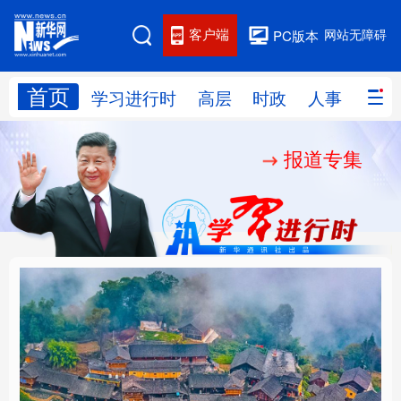
客户端
网站无障碍
PC版本
首页
网站地图
学习进行时
高层
时政
人事
国际
报道专集
学习进行时
高层
时政
人事
国际
财经
网评
港澳
台湾
思客智库
全球连线
教育
科技
科创
量子
体育
文化
书画
健康
军事
“我是人民的勤务员”
铸魂强党丨建设堪当民
访谈
视频
图片
政务