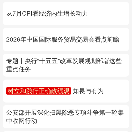
2026年中国国际服务贸易交易会看点前瞻
多语种频道
专题丨
央行“十五五”改革发展规划部署这些
English
Español
Français
عربى
重点任务
Русский язык
日本語
한국어
树立和践行正确政绩观
知畏与有为
Deutsch
Português
公安部开展深化扫黑除恶专项斗争第一轮集
中收网
行动
两部门预拨1.8亿元中央自然灾害救灾资金
国家发改委安排2亿元中央预算内投资支持
浙江灾后应急恢复