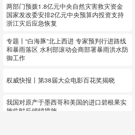
专题丨
“白海豚”北上西进 专家预判行进路线
和暴雨落区
水利部滚动会商部署暴雨洪水防
御工作
权威快报丨第38届大众电影百花奖揭晓
我国对原产于墨西哥和美国的进口碧根果实
施临时反倾销措施
外交部就一些菲律宾籍人员涉嫌违法被查处
答问
中国驻日使馆：台湾非国家，不存在“国
格”一说