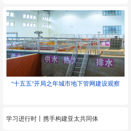
北京
天津
河北
山西
辽宁
吉林
上海
江苏
浙江
安徽
福建
江西
“十五五”开局之年城市地下管网建设观察
山东
河南
湖北
湖南
广东
广西
海南
重庆
学习进行时丨携手构建亚太共同体
四川
贵州
云南
西藏
陕西
甘肃
青海
宁夏
从7月CPI看经济内生增长动力
新疆
内蒙古
黑龙江