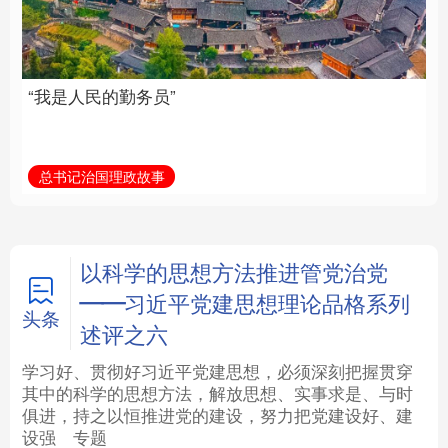
族复兴重任的高素质干
部队伍
法律
中央文件
金融
汽车
总书记治国理政故事
学习新语
食品
人居
信息化
数字经济
学术中国
乡村振兴
银龄
溯源中国
以科学的思想方法推进管党治党
——习近平党建思想理论品格系列
城市
旅游
能源
会展
头条
述评之六
彩票
娱乐
时尚
悦读
学习好、贯彻好习近平党建思想，必须深刻把握贯穿
其中的科学的思想方法，解放思想、实事求是、与时
俱进，持之以恒推进党的建设，努力把党建设好、建
公益
一带一路
亚太网
上市公司
设强
专题
文化产业
地方频道