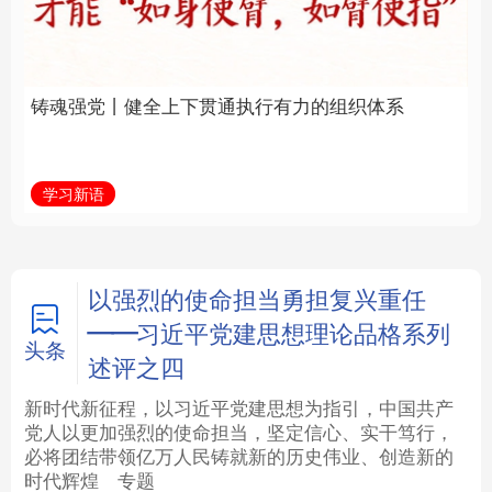
通执行有力的组织体系
福一脉相承
法律
中央文件
金融
汽车
学习新语
学习进行时
食品
人居
信息化
数字经济
学术中国
乡村振兴
银龄
溯源中国
以强烈的使命担当勇担复兴重任
——习近平党建思想理论品格系列
城市
旅游
能源
会展
头条
述评之四
彩票
娱乐
时尚
悦读
新时代新征程，以习近平党建思想为指引，中国共产
党人以更加强烈的使命担当，坚定信心、实干笃行，
必将团结带领亿万人民铸就新的历史伟业、创造新的
公益
一带一路
亚太网
上市公司
时代辉煌
专题
文化产业
地方频道