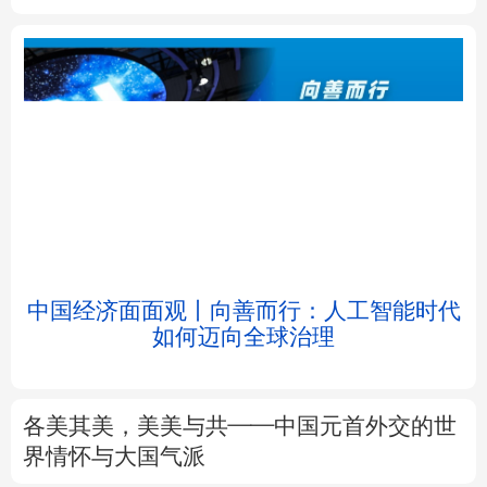
北京
天津
河北
山西
辽宁
吉林
上海
江苏
浙江
安徽
福建
江西
中国经济面面观丨向善而行：人工智能时代
如何迈向全球治理
山东
河南
湖北
湖南
广东
广西
海南
重庆
各美其美，美美与共——中国元首外交的世
四川
贵州
云南
西藏
界情怀与大国气派
陕西
甘肃
青海
宁夏
7月份CPI同比上涨0.5%
PPI同比上涨3.5%
解读
新疆
内蒙古
黑龙江
前7月进口增速高于出口8个百分点，意味着