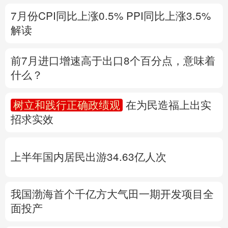
什么？
多语种频道
树立和践行正确政绩观
在为民造福上出实
English
Español
Français
عربى
招求实效
Русский язык
日本語
한국어
上半年国内居民出游34.63亿人次
Deutsch
Português
我国渤海首个千亿方大气田一期开发项目全
面投产
专题丨
“白海豚”与此前的“巴威”有何异同？
台
风红色预警发布
风暴潮和海浪双红警报
地
质灾害橙警