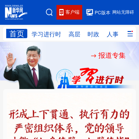
客户端
网站无障碍
PC版本
首页
网站地图
学习进行时
高层
时政
人事
国际
报道专集
学习进行时
高层
时政
人事
国际
财经
网评
港澳
台湾
思客智库
全球连线
教育
科技
科创
量子
体育
文化
书画
健康
军事
铸魂强党丨健全上下贯
人民的健康、体质、幸
访谈
视频
图片
政务