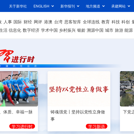
关于新华社
ENGLISH
新华报刊
地方频道
承建网站
政
人事
国际
财经
网评
港澳
台湾
思客智库
全球连线
教育
科技
科创
生活
信息化
数字经济
学术中国
乡村振兴
银龄
溯源中国
城市
旅游
能源
、体质、幸福一脉
铸魂强党丨坚持以党性立身做
下党
事
学习进行时
学习新语