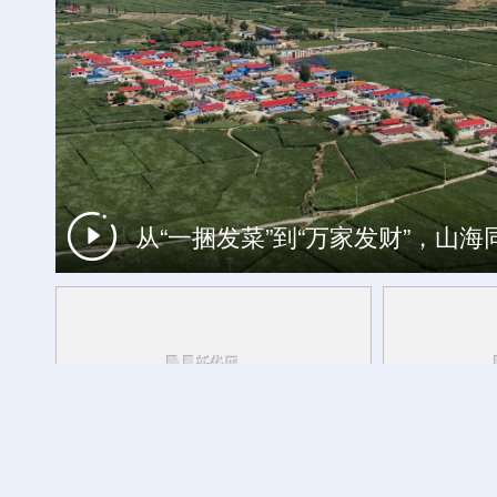
从“一捆发菜”到“万家发财”，山
一周看天下
跨越千年的热爱：文物里的健身雅趣
活力中国调