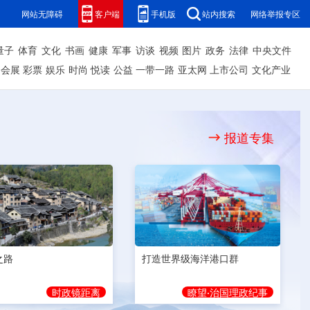
网站无障碍
客户端
手机版
站内搜索
网络举报专区
量子
体育
文化
书画
健康
军事
访谈
视频
图片
政务
法律
中央文件
会展
彩票
娱乐
时尚
悦读
公益
一带一路
亚太网
上市公司
文化产业
报道专集
之路
打造世界级海洋港口群
时政镜距离
瞭望·治国理政纪事