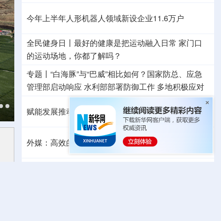
今年上半年人形机器人领域新设企业11.6万户
全民健身日丨
最好的健康是把运动融入日常
家门口
的运动场地，你都了解吗？
专题丨
“白海豚”与“巴威”相比如何？
国家防总、应急
管理部启动响应
水利部部署防御工作
多地积极应对
赋能发展推动共赢 “零关税”百日见证中非合作新气象
外媒：高效的中国制造业让全球受益
日本2027财年防卫预算申请额创新高
专题丨
伊朗战事打不下去了？美军参联会主席力
主“翻篇”
美财长：霍尔木兹海峡将变得“不再重要”