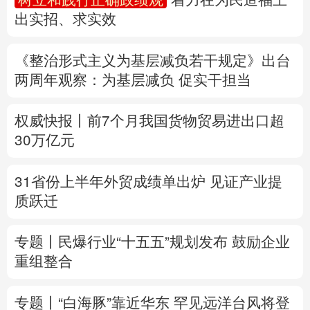
出实招、求实效
多语种频道
《整治形式主义为基层减负若干规定》出台
English
Español
Français
عربى
两周年
观察
：为基层减负 促实干担当
Русский язык
日本語
한국어
权威快报丨前7个月我国货物贸易进出口超
Deutsch
Português
30万亿元
31省份上半年外贸成绩单出炉 见证产业提
质跃迁
专题丨
民爆行业“十五五”规划发布 鼓励企业
重组整合
专题丨
“白海豚”靠近华东
罕见远洋台风将登