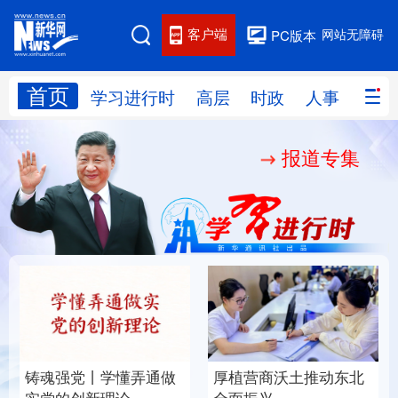
客户端
网站无障碍
PC版本
首页
网站地图
学习进行时
高层
时政
人事
国际
报道专集
学习进行时
高层
时政
人事
国际
财经
网评
港澳
台湾
思客智库
全球连线
教育
科技
科创
量子
体育
文化
书画
健康
军事
铸魂强党丨学懂弄通做
厚植营商沃土推动东北
访谈
视频
图片
政务