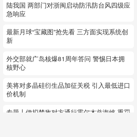
陆我国
两部门对浙闽启动防汛防台风四级应
急响应
最新月球“宝藏图”抢先看
三方面实现系统创
新
外交部就广岛核爆81周年答问
警惕日本拥
核野心
美将对多晶硅衍生品加征关税 引入最低进口
价机制
专题丨
伊拟禁敌对方通行霍尔木兹海峡 重罚
违规者
伊媒：格什姆岛附近爆炸声系打
击“敌对目标”所致