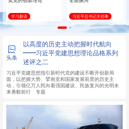
实党的创新理论
全面振兴
法律
中央文件
金融
汽车
学习新语
习近平总书记关切事
食品
人居
信息化
数字经济
学术中国
乡村振兴
银龄
溯源中国
以高度的历史主动把握时代航向
——习近平党建思想理论品格系列
城市
旅游
能源
会展
头条
述评之二
彩票
娱乐
时尚
悦读
习近平党建思想指引新时代党的建设不断开创新局
面，以把握大势、擘画党和国家发展前景的历史主
动，引领亿万人民向着强国建设、民族复兴的光明未
公益
一带一路
亚太网
上市公司
来勇毅前行
专题
文化产业
地方频道