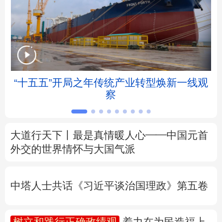
北京
天津
河北
山西
辽宁
吉林
上海
江苏
浙江
安徽
福建
江西
“十五五”开局之年传统产业转型焕新一线观
察
山东
河南
湖北
湖南
广东
广西
海南
重庆
大道行天下丨最是真情暖人心——中国元首
四川
贵州
云南
西藏
外交的
世界
情怀与大国气派
陕西
甘肃
青海
宁夏
中塔人士共话《习近平谈治国理政》第五卷
新疆
内蒙古
黑龙江
树立和践行正确政绩观
着力在为民造福上