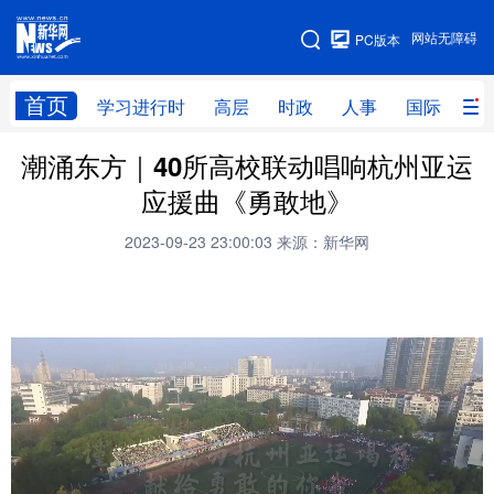
手机版
网站无障碍
PC版本
网站地图
首页
学习进行时
高层
时政
人事
国际
财
潮涌东方｜40所高校联动唱响杭州亚运
学习进行时
高层
时政
人事
应援曲《勇敢地》
国际
财经
网评
港澳
2023-09-23 23:00:03
来源：新华网
台湾
思客智库
全球连线
教育
科技
科创
量子
体育
文化
书画
健康
军事
访谈
视频
图片
政务
法律
中央文件
金融
汽车
食品
人居
信息化
数字经济