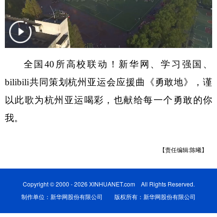
学术中国
乡村振兴
银龄
溯源中国
城市
旅游
能源
会展
彩票
娱乐
时尚
悦读
全国
40所高校联动！新华网、学习强国、
公益
一带一路
亚太网
上市公司
bilibili共同策划杭州亚运会应援曲《勇敢地》，谨
以此歌为杭州亚运喝彩，也献给每一个勇敢的你
文化产业
我。
地方频道
【责任编辑:陈曦】
北京
天津
河北
山西
辽宁
吉林
上海
江苏
Copyright © 2000 - 2026 XINHUANET.com All Rights Reserved.
制作单位：新华网股份有限公司 版权所有：新华网股份有限公司
浙江
安徽
福建
江西