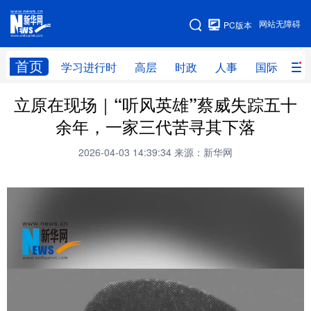
手机版
网站无障碍
PC版本
网站地图
首页
学习进行时
高层
时政
人事
国际
财
立原在现场｜“听风英雄”蔡威失踪五十
学习进行时
高层
时政
人事
余年，一家三代苦寻其下落
国际
财经
网评
港澳
2026-04-03 14:39:34
来源：新华网
台湾
思客智库
全球连线
教育
科技
科创
量子
体育
文化
书画
健康
军事
访谈
视频
图片
政务
法律
中央文件
金融
汽车
食品
人居
信息化
数字经济