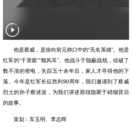
山东
河南
湖北
湖南
广东
广西
海南
重庆
四川
贵州
云南
西藏
陕西
甘肃
青海
宁夏
他是蔡威，是徐向前元帅口中的“无名英雄”。他是
新疆
内蒙古
黑龙江
红军的“千里眼”“顺风耳”。他战斗于隐蔽战线，侦破了
数不清的密电，失踪五十余年后，家人才寻得他的下
多语种频道
落。今年是红军长征胜利90周年，我们邀请到了蔡威
English
Español
Français
عربى
烈士的孙子蔡述波，为我们讲述那段隐匿于硝烟背后
Русский язык
日本語
한국어
的故事。
Deutsch
Português
策划：车玉明、李志晖