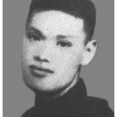
学术中国
乡村振兴
银龄
溯源中国
城市
旅游
能源
会展
彩票
娱乐
时尚
悦读
公益
一带一路
亚太网
上市公司
文化产业
地方频道
北京
天津
河北
山西
辽宁
吉林
上海
江苏
浙江
安徽
福建
江西