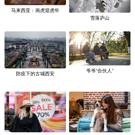
山东
河南
湖北
湖南
马来西亚：画虎迎虎年
广东
广西
海南
重庆
雪落庐山
四川
贵州
云南
西藏
陕西
甘肃
青海
宁夏
新疆
内蒙古
黑龙江
爷爷“合伙人”
防疫下的古城西安
多语种频道
English
Español
Français
عربى
Русский язык
日本語
한국어
Deutsch
Português