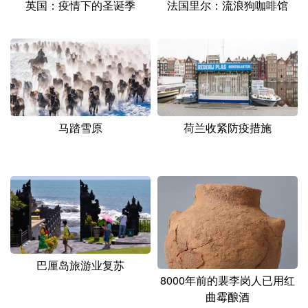
英国：疫情下的圣诞季
法国里尔：流浪狗咖啡馆
马踏雪原
荷兰收紧防疫措施
巴厘岛旅游业复苏
8000年前的裴李岗人已用红
曲霉酿酒