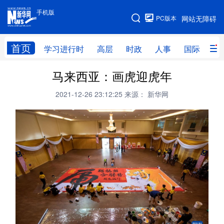
手机版
手机版
PC版本
网站无障碍
网站地图
首页
学习进行时
高层
时政
人事
国际
财
马来西亚：画虎迎虎年
学习进行时
高层
时政
人事
2021-12-26 23:12:25
来源： 新华网
国际
财经
网评
港澳
台湾
思客智库
全球连线
教育
科技
科创
量子
体育
文化
书画
健康
军事
访谈
视频
图片
政务
法律
中央文件
金融
汽车
食品
人居
信息化
数字经济