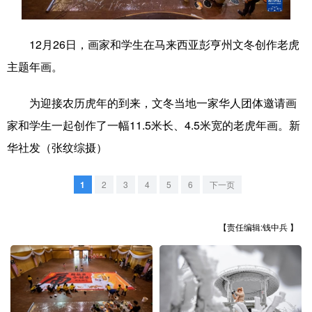
学术中国
乡村振兴
银龄
溯源中国
12月26日，画家和学生在马来西亚彭亨州文冬创作老虎
城市
旅游
能源
会展
主题年画。
彩票
娱乐
时尚
悦读
为迎接农历虎年的到来，文冬当地一家华人团体邀请画
公益
一带一路
亚太网
上市公司
家和学生一起创作了一幅11.5米长、4.5米宽的老虎年画。新
文化产业
华社发（张纹综摄）
1
2
3
4
5
6
下一页
地方频道
【责任编辑:钱中兵 】
北京
天津
河北
山西
辽宁
吉林
上海
江苏
浙江
安徽
福建
江西