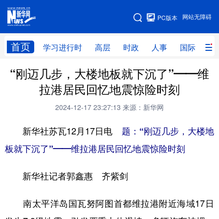
手机版
网站无障碍
PC版本
网站地图
首页
学习进行时
高层
时政
人事
国际
财
“刚迈几步，大楼地板就下沉了”——维
学习进行时
高层
时政
人事
拉港居民回忆地震惊险时刻
国际
财经
网评
港澳
2024-12-17 23:27:13
来源：新华网
台湾
思客智库
全球连线
教育
新华社苏瓦12月17日电
题：“刚迈几步，大楼地
科技
科创
量子
体育
板就下沉了”——维拉港居民回忆地震惊险时刻
文化
书画
健康
军事
新华社记者郭鑫惠 齐紫剑
访谈
视频
图片
政务
法律
中央文件
金融
汽车
南太平洋岛国瓦努阿图首都维拉港附近海域17日
食品
人居
信息化
数字经济