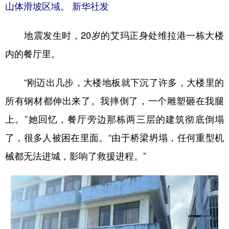
山东
河南
湖北
湖南
山体滑坡区域。 新华社发
广东
广西
海南
重庆
地震发生时，20岁的艾玛正身处维拉港一栋大楼
四川
贵州
云南
西藏
内的餐厅里。
陕西
甘肃
青海
宁夏
“刚迈出几步，大楼地板就下沉了许多，大楼里的
新疆
内蒙古
黑龙江
所有钢材都伸出来了。我摔倒了，一个雕塑砸在我腿
上。”她回忆，餐厅旁边那栋两三层的建筑彻底倒塌
多语种频道
了，很多人被困在里面。“由于桥梁坍塌，任何重型机
English
Español
Français
عربى
械都无法进城，影响了救援进程。”
Русский язык
日本語
한국어
Deutsch
Português