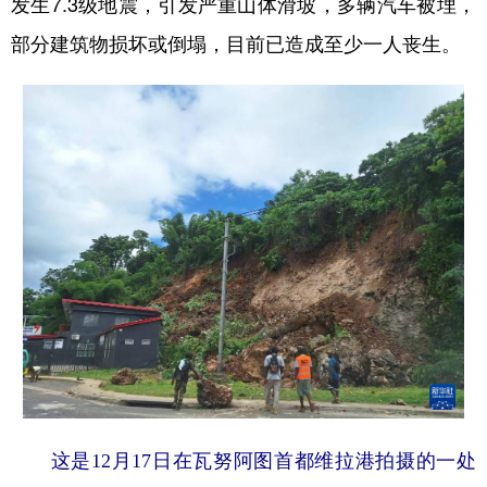
发生7.3级地震，引发严重山体滑坡，多辆汽车被埋，
部分建筑物损坏或倒塌，目前已造成至少一人丧生。
学术中国
乡村振兴
银龄
溯源中国
城市
旅游
能源
会展
彩票
娱乐
时尚
悦读
公益
一带一路
亚太网
上市公司
文化产业
地方频道
北京
天津
河北
山西
辽宁
吉林
上海
江苏
浙江
安徽
福建
江西
这是12月17日在瓦努阿图首都维拉港拍摄的一处