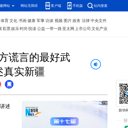
建网站
网站无障碍
客户端
手机版
站内搜索
体育
文化
书画
健康
军事
访谈
视频
图片
政务
法律
中央文件
展
彩票
娱乐
时尚
悦读
公益
一带一路
亚太网
上市公司
文化产业
方谎言的最好武
述真实新疆
文讲述