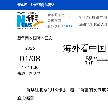
新华通讯社主办
学习进行时
高层
时
公司官网
金融
汽车
食品
人居
股票代码：
603888
新华网
>
国际
> 正文
海外看中国
2025
01/08
器”
17:11:36
来源：新华网
新华社北京1月8日电 题：“新疆的发展成
真实新疆