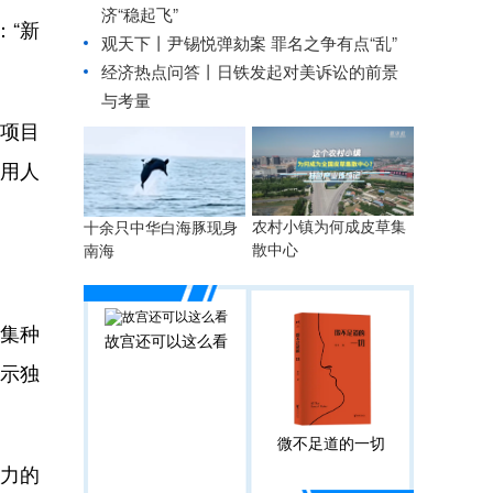
济“稳起飞”
“新
观天下丨尹锡悦弹劾案 罪名之争有点“乱”
经济热点问答丨日铁发起对美诉讼的前景
与考量
伏项目
运用人
农村小镇为何成皮草集
十余只中华白海豚现身
散中心
南海
集种
故宫还可以这么看
展示独
微不足道的一切
力的