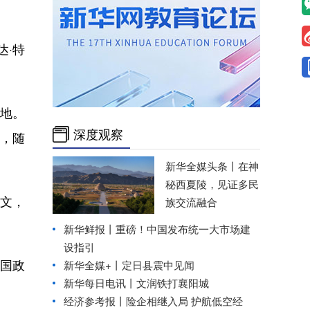
达·特
等地。
深度观察
，随
新华全媒头条丨
在神
秘西夏陵，见证多民
文，
族交流融合
新华鲜报丨重磅！中国发布统一大市场建
设指引
国政
新华全媒+丨
定日县震中见闻
新华每日电讯丨
文润铁打襄阳城
经济参考报丨
险企相继入局 护航低空经