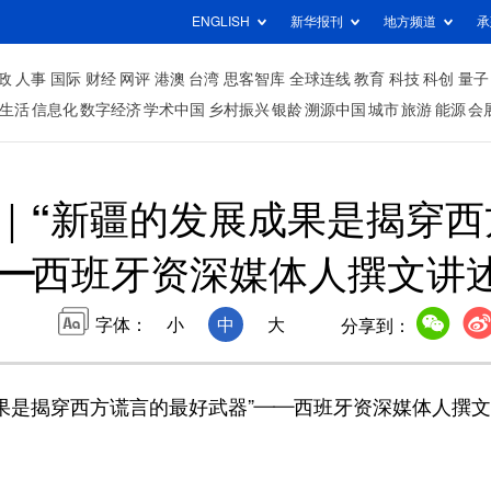
ENGLISH
新华报刊
地方频道
承
政
人事
国际
财经
网评
港澳
台湾
思客智库
全球连线
教育
科技
科创
量子
生活
信息化
数字经济
学术中国
乡村振兴
银龄
溯源中国
城市
旅游
能源
会
｜“新疆的发展成果是揭穿西
——西班牙资深媒体人撰文讲
字体：
小
中
大
分享到：
果是揭穿西方谎言的最好武器”——西班牙资深媒体人撰