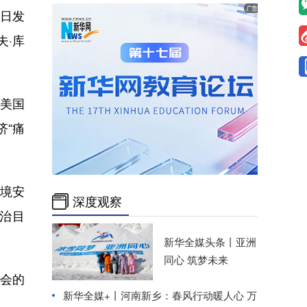
日发
夫·库
美国
济“痛
境安
深度观察
治目
新华全媒头条丨
亚洲
同心 筑梦未来
会的
新华全媒+丨
河南新乡：春风行动暖人心 万