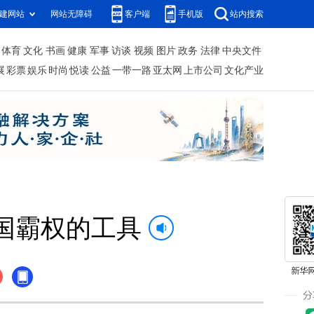
建网站
网站无障碍
客户端
手机版
站内搜索
体育
文化
书画
健康
军事
访谈
视频
图片
政务
法律
中央文件
展
彩票
娱乐
时尚
悦读
公益
一带一路
亚太网
上市公司
文化产业
国霸权的工具