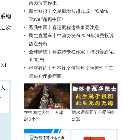
余岗位等你来
新华鲜报丨交易额增长超九成！“China
系稳
Travel”邂逅中国年
层次
秀我中国丨
春运返程这些事要注意
民生直通车丨
中消协发布2024年消费投诉
热点分析
全球瞭望丨科威特专栏作家：特朗普的“吞
并”狂想
丽芳】
星空有约丨
炸不炸？何时炸？为何炸？三
问猎户座参宿四
人
他永远离开了心爱的办
在中国过大年丨天津
公室
240小时