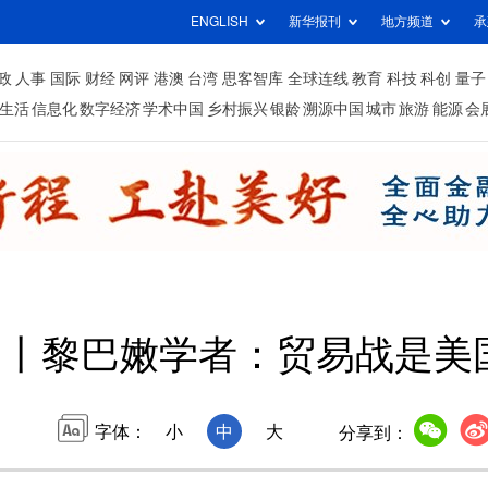
ENGLISH
新华报刊
地方频道
承
政
人事
国际
财经
网评
港澳
台湾
思客智库
全球连线
教育
科技
科创
量子
生活
信息化
数字经济
学术中国
乡村振兴
银龄
溯源中国
城市
旅游
能源
会
望丨黎巴嫩学者：贸易战是美
字体：
小
中
大
分享到：