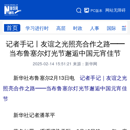
手机版
网站无障碍
PC版本
网站地图
首页
学习进行时
高层
时政
人事
国际
财
记者手记丨友谊之光照亮合作之路——
学习进行时
高层
时政
人事
当布鲁塞尔灯光节邂逅中国元宵佳节
国际
财经
网评
港澳
2025-02-14 15:51:21
来源：新华网
台湾
思客智库
全球连线
教育
新华社布鲁塞尔2月13日电
记者手记｜友谊之光
科技
科创
量子
体育
照亮合作之路——当布鲁塞尔灯光节邂逅中国元宵佳
文化
书画
健康
军事
节
访谈
视频
图片
政务
新华社记者潘革平
法律
中央文件
金融
汽车
食品
人居
信息化
数字经济