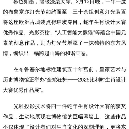
暮色如墨，缓缓浸染天际。2月13日晚，一年一度
的布鲁塞尔灯光节如约而至，三十余组创意灯光装置
学术中国
乡村振兴
银龄
溯源中国
将这座欧洲古城装点得璀璨夺目，蛇年生肖设计大赛
城市
旅游
能源
会展
优秀作品、光影茶榭、“人工智能大熊猫”等蕴含中国元
彩票
娱乐
时尚
悦读
素的创意作品，则为灯光节增添了一抹独特的东方风
公益
一带一路
亚太网
上市公司
情，编织出一幅跨越山海的和谐画卷。
文化产业
在布鲁塞尔地标性建筑五十年宫前，皇家艺术与
历史博物馆正举办“金蛇狂舞——2025比利时生肖设计
地方频道
大赛优秀作品展”。
北京
天津
河北
山西
光雕投影技术将四十件蛇年生肖设计大赛的获奖
辽宁
吉林
上海
江苏
作品，生动地展现在博物馆的巨幅幕墙上。这些作品
浙江
安徽
福建
江西
不仅体现了设计者们对生肖文化的深刻理解，更将东