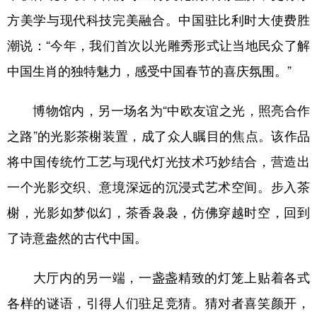
山东
河南
湖北
湖南
方美学与现代科技完美融合。中国驻比利时大使费胜
广东
广西
海南
重庆
潮说：“今年，我们首次以光雕秀形式让当地民众了解
四川
贵州
云南
西藏
中国生肖的独特魅力，感受中国春节的喜庆氛围。”
陕西
甘肃
青海
宁夏
博物馆内，另一场名为“中欧友谊之光，照亮合作
新疆
内蒙古
黑龙江
之路”的光影茶榭装置，成了众人瞩目的焦点。该作品
将中国传统竹工艺与现代灯光技术巧妙结合，营造出
多语种频道
一个光影交织、意境深远的沉浸式艺术空间。步入茶
English
Español
Français
عربى
榭，光影如梦似幻，茶香袅袅，仿佛穿越时空，回到
Русский язык
日本語
한국어
了诗意盎然的古代中国。
Deutsch
Português
大厅内的另一端，一盏盏精致的灯笼上贴着各式
各样的谜语，引得人们驻足竞猜。猜对者喜笑颜开，