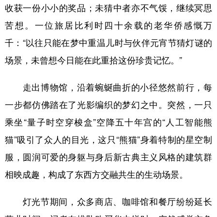
收获一份小小的奖品；未猜中者亦不气馁，继续冥思
苦想。一位旅居比利时四十余载的老华侨感慨万
千：“以往只能在梦中重温儿时与伙伴元宵节猜灯谜的
场景，未曾想今日能在此重拾这份珍贵记忆。”
走出博物馆，沿着蜿蜒曲折的小径悠然前行，每
一步都仿佛踏在了光影编织的梦幻之中。突然，一只
乘坐“量子时空穿梭盒”空降五十年宫的“人工智能熊
猫”吸引了众人的目光，这只“熊猫”身着特制的星空制
服，圆润可爱的身躯与身后新古典主义风格的建筑群
相映成趣，构成了东西方交融共生的生动场景。
灯光节期间，众多商店、咖啡馆和餐厅纷纷延长