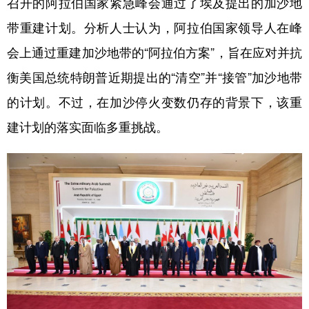
召开的阿拉伯国家紧急峰会通过了埃及提出的加沙地
带重建计划。分析人士认为，阿拉伯国家领导人在峰
学术中国
乡村振兴
银龄
溯源中国
会上通过重建加沙地带的“阿拉伯方案”，旨在应对并抗
城市
旅游
能源
会展
衡美国总统特朗普近期提出的“清空”并“接管”加沙地带
彩票
娱乐
时尚
悦读
的计划。不过，在加沙停火变数仍存的背景下，该重
公益
一带一路
亚太网
上市公司
建计划的落实面临多重挑战。
文化产业
地方频道
北京
天津
河北
山西
辽宁
吉林
上海
江苏
浙江
安徽
福建
江西