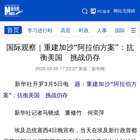
手机版
网站无障碍
PC版本
网站地图
首页
学习进行时
高层
时政
人事
国际
财
国际观察｜重建加沙“阿拉伯方案”：抗
学习进行时
高层
时政
人事
衡美国 挑战仍存
国际
财经
网评
港澳
2025-03-05 17:23:27
来源：新华网
台湾
思客智库
全球连线
教育
新华社开罗3月5日电
题：重建加沙“阿拉伯方
科技
科创
量子
体育
案”：抗衡美国 挑战仍存
文化
书画
健康
军事
新华社记者马晓成 董修竹 何奕萍
访谈
视频
图片
政务
法律
中央文件
金融
汽车
埃及总统塞西4日晚宣布，当天在埃及新行政首都
食品
人居
信息化
数字经济