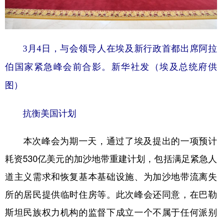
山东
河南
湖北
湖南
广东
广西
海南
重庆
四川
贵州
云南
西藏
3月4日，与会领导人在埃及新行政首都出席阿拉
陕西
甘肃
青海
宁夏
伯国家紧急峰会前合影。新华社发（埃及总统府供
图）
新疆
内蒙古
黑龙江
抗衡美国计划
多语种频道
本次峰会为期一天，通过了埃及提出的一项预计
English
Español
Français
عربى
耗资530亿美元的加沙地带重建计划，包括满足紧急人
Русский язык
日本語
한국어
道主义需求和恢复基本基础设施、为加沙地带流离失
Deutsch
Português
所的居民提供临时住房等。此次峰会还同意，在巴勒
斯坦民族权力机构的监督下成立一个不属于任何派别