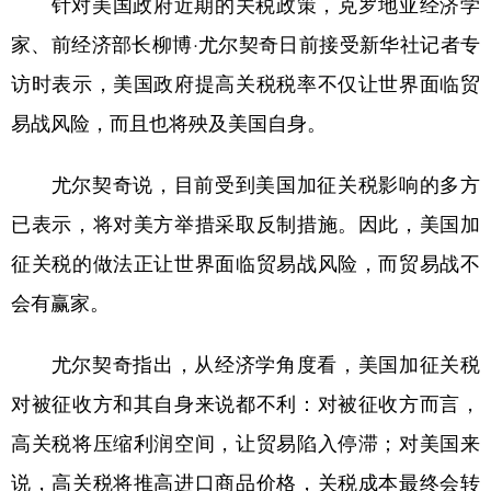
针对美国政府近期的关税政策，克罗地亚经济学
家、前经济部长柳博·尤尔契奇日前接受新华社记者专
学术中国
乡村振兴
银龄
溯源中国
访时表示，美国政府提高关税税率不仅让世界面临贸
城市
旅游
能源
会展
易战风险，而且也将殃及美国自身。
彩票
娱乐
时尚
悦读
公益
一带一路
亚太网
上市公司
尤尔契奇说，目前受到美国加征关税影响的多方
已表示，将对美方举措采取反制措施。因此，美国加
文化产业
征关税的做法正让世界面临贸易战风险，而贸易战不
会有赢家。
地方频道
北京
天津
河北
山西
尤尔契奇指出，从经济学角度看，美国加征关税
对被征收方和其自身来说都不利：对被征收方而言，
辽宁
吉林
上海
江苏
高关税将压缩利润空间，让贸易陷入停滞；对美国来
浙江
安徽
福建
江西
说，高关税将推高进口商品价格，关税成本最终会转