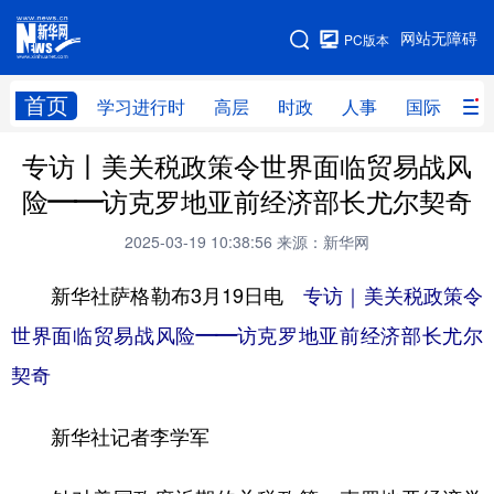
手机版
网站无障碍
PC版本
网站地图
首页
学习进行时
高层
时政
人事
国际
财
专访丨美关税政策令世界面临贸易战风
学习进行时
高层
时政
人事
险——访克罗地亚前经济部长尤尔契奇
国际
财经
网评
港澳
2025-03-19 10:38:56
来源：新华网
台湾
思客智库
全球连线
教育
新华社萨格勒布3月19日电
专访｜美关税政策令
科技
科创
量子
体育
世界面临贸易战风险——访克罗地亚前经济部长尤尔
文化
书画
健康
军事
契奇
访谈
视频
图片
政务
新华社记者李学军
法律
中央文件
金融
汽车
食品
人居
信息化
数字经济