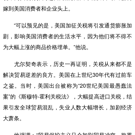
山东
河南
湖北
湖南
嫁到美国消费者和企业头上。
广东
广西
海南
重庆
“可以预见的是，美国加征关税将引发通货膨胀加
四川
贵州
云南
西藏
剧，影响美国消费者的生活水平，因为他们将不得不
陕西
甘肃
青海
宁夏
为大幅上涨的商品价格埋单。”他说。
新疆
内蒙古
黑龙江
尤尔契奇表示，历史一再证明，关税从来都不是
多语种频道
解决贸易逆差的良方。美国在上世纪30年代有过前车
之鉴。当时，美国出台被称为“20世纪美国最愚蠢法
English
Español
Français
عربى
案”的《斯穆特-霍利关税法》，大幅提高进口关税，结
Русский язык
日本語
한국어
果引发全球贸易混乱，失业人数大幅增长，加剧经济
Deutsch
Português
大萧条。