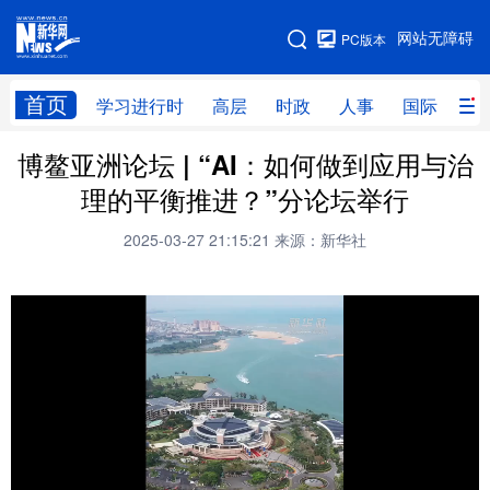
手机版
网站无障碍
PC版本
网站地图
首页
学习进行时
高层
时政
人事
国际
财
博鳌亚洲论坛 | “AI：如何做到应用与治
学习进行时
高层
时政
人事
理的平衡推进？”分论坛举行
国际
财经
网评
港澳
2025-03-27 21:15:21
来源：新华社
台湾
思客智库
全球连线
教育
科技
科创
量子
体育
文化
书画
健康
军事
访谈
视频
图片
政务
法律
中央文件
金融
汽车
食品
人居
信息化
数字经济