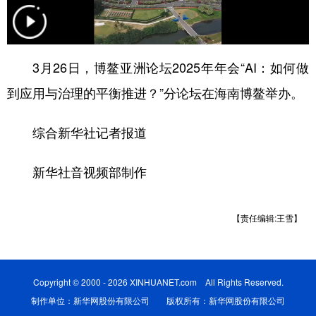
学术中国
乡村振兴
银龄
溯源中国
城市
旅游
能源
会展
3月26日，博鳌亚洲论坛2025年年会“AI：如何做
彩票
娱乐
时尚
悦读
到应用与治理的平衡推进？”分论坛在海南博鳌举办。
公益
一带一路
亚太网
上市公司
综合新华社记者报道
文化产业
新华社音视频部制作
地方频道
【责任编辑:王雪】
北京
天津
河北
山西
辽宁
吉林
上海
江苏
Copyright © 2000 - 2026 XINHUANET.com All Rights Reserved.
浙江
安徽
福建
江西
制作单位：新华网股份有限公司 版权所有：新华网股份有限公司