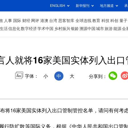
ENGLISH
新华报刊
地方频道
承
政
人事
国际
财经
网评
港澳
台湾
思客智库
全球连线
教育
科技
科创
量子
生活
信息化
数字经济
学术中国
乡村振兴
银龄
溯源中国
城市
旅游
能源
会
言人就将16家美国实体列入出口
字体：
小
中
大
分享到：
宣布将16家美国实体列入出口管制管控名单，请问有何考
行防扩散等国际义务，根据《中华人民共和国出口管制