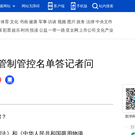
建网站
网站无障碍
客户端
手机版
站内搜索
体育
文化
书画
健康
军事
访谈
视频
图片
政务
法律
中央文件
展
彩票
娱乐
时尚
悦读
公益
一带一路
亚太网
上市公司
文化产业
管制管控名单答记者问
虑？
法》和《中华人民共和国两用物项