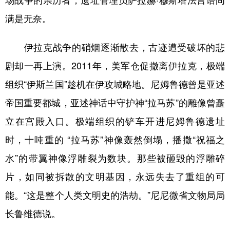
场战争的亲历者，遗址管理员萨拉赫·穆斯塔法言语间
满是无奈。
伊拉克战争的硝烟逐渐散去，古迹遭受破坏的悲
剧却一再上演。2011年，美军仓促撤离伊拉克，极端
组织“伊斯兰国”趁机在伊攻城略地。尼姆鲁德曾是亚述
帝国重要都城，亚述神话中守护神“拉马苏”的雕像曾矗
立在宫殿入口。极端组织的铲车开进尼姆鲁德遗址
时，十吨重的 “拉马苏”神像轰然倒塌，播撒“祝福之
水”的带翼神像浮雕裂为数块。那些被砸毁的浮雕碎
片，如同被拆散的文明基因，永远失去了重组的可
能。“这是整个人类文明史的浩劫。”尼尼微省文物局局
长鲁维德说。