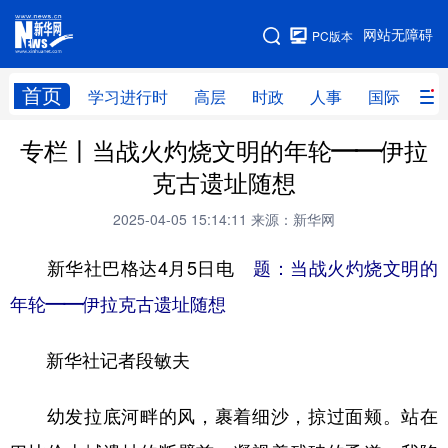
手机版
网站无障碍
PC版本
网站地图
首页
学习进行时
高层
时政
人事
国际
财
专栏丨当战火灼烧文明的年轮——伊拉
学习进行时
高层
时政
人事
克古遗址随想
国际
财经
网评
港澳
2025-04-05 15:14:11
来源：新华网
台湾
思客智库
全球连线
教育
新华社巴格达4月5日电
题：当战火灼烧文明的
科技
科创
量子
体育
年轮——伊拉克古遗址随想
文化
书画
健康
军事
新华社记者段敏夫
访谈
视频
图片
政务
法律
中央文件
金融
汽车
幼发拉底河畔的风，裹着细沙，掠过面颊。站在
食品
人居
信息化
数字经济