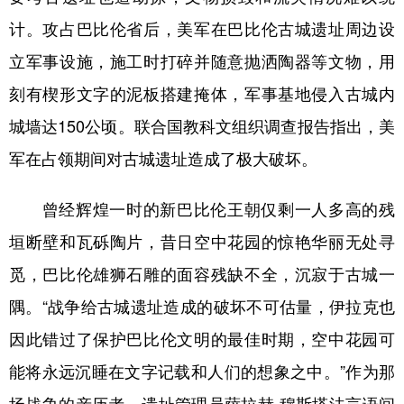
计。攻占巴比伦省后，美军在巴比伦古城遗址周边设
立军事设施，施工时打碎并随意抛洒陶器等文物，用
刻有楔形文字的泥板搭建掩体，军事基地侵入古城内
城墙达150公顷。联合国教科文组织调查报告指出，美
军在占领期间对古城遗址造成了极大破坏。
曾经辉煌一时的新巴比伦王朝仅剩一人多高的残
垣断壁和瓦砾陶片，昔日空中花园的惊艳华丽无处寻
觅，巴比伦雄狮石雕的面容残缺不全，沉寂于古城一
隅。“战争给古城遗址造成的破坏不可估量，伊拉克也
因此错过了保护巴比伦文明的最佳时期，空中花园可
能将永远沉睡在文字记载和人们的想象之中。”作为那