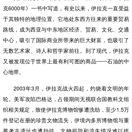
山东
河南
湖北
湖南
克6000年》一书中写道，有史以来，伊拉克一直受益
广东
广西
海南
重庆
于其独特的地理位置。它地处东西方往来的重要贸易
四川
贵州
云南
西藏
路线，成为西亚与中东地区经济、贸易、文化、交通
陕西
甘肃
青海
宁夏
中心，吸引了国际商业所带来的巨大财富，也吸引了
无数艺术家、诗人和哲学家前往。到了现代，伊拉克
新疆
内蒙古
黑龙江
又被发现位于世界上最有利可图的商品——石油的中
心地带。
多语种频道
English
Español
Français
عربى
2003年3月，伊拉克战火四起，灼烧着文明的年
Русский язык
日本語
한국어
轮。美军攻陷巴格达，占领期间无视联合国教科文组
织相关规定，致使伊拉克博物馆惨遭洗劫，至少1.5万
Deutsch
Português
件登记在册的珍贵文物流失，伊境内多所博物馆与重
要考古遗址也遭劫掠，文物损毁和流失情况难以统