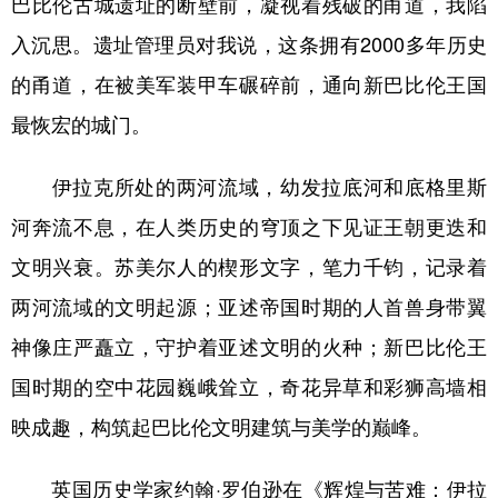
巴比伦古城遗址的断壁前，凝视着残破的甬道，我陷
入沉思。遗址管理员对我说，这条拥有2000多年历史
学术中国
乡村振兴
银龄
溯源中国
的甬道，在被美军装甲车碾碎前，通向新巴比伦王国
城市
旅游
能源
会展
最恢宏的城门。
彩票
娱乐
时尚
悦读
公益
一带一路
亚太网
上市公司
伊拉克所处的两河流域，幼发拉底河和底格里斯
河奔流不息，在人类历史的穹顶之下见证王朝更迭和
文化产业
文明兴衰。苏美尔人的楔形文字，笔力千钧，记录着
两河流域的文明起源；亚述帝国时期的人首兽身带翼
地方频道
神像庄严矗立，守护着亚述文明的火种；新巴比伦王
北京
天津
河北
山西
国时期的空中花园巍峨耸立，奇花异草和彩狮高墙相
辽宁
吉林
上海
江苏
映成趣，构筑起巴比伦文明建筑与美学的巅峰。
浙江
安徽
福建
江西
英国历史学家约翰·罗伯逊在《辉煌与苦难：伊拉