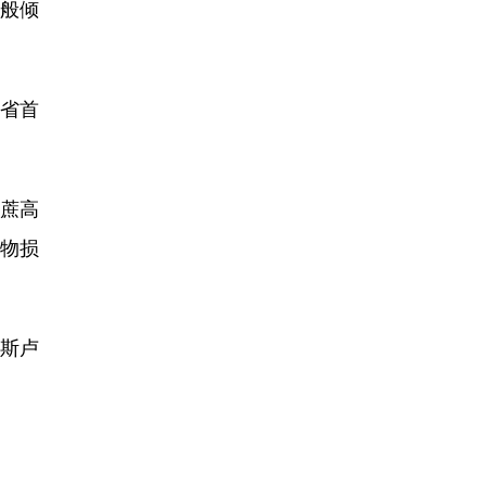
般倾
省首
蔗高
作物损
林斯卢