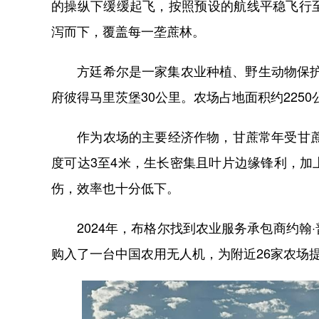
的操纵下缓缓起飞，按照预设的航线平稳飞行
泻而下，覆盖每一垄蔗林。
方廷希尔是一家集农业种植、野生动物保护和
府彼得马里茨堡30公里。农场占地面积约225
作为农场的主要经济作物，甘蔗常年受甘蔗螟
度可达3至4米，生长密集且叶片边缘锋利，
伤，效率也十分低下。
2024年，布格尔找到农业服务承包商约翰
购入了一台中国农用无人机，为附近26家农场