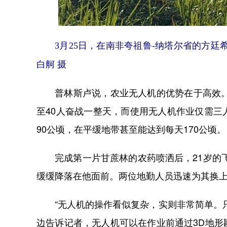
3月25日，在南非夸祖鲁-纳塔尔省的方廷
白舸 摄
普林斯卢说，农业无人机的优势在于高效。他
至40人奋战一整天，而使用无人机作业仅需
90公顷，在平缓地带甚至能达到每天170公顷。
完成第一片甘蔗林的农药喷洒后，21岁的飞
缓缓降落在他面前。两位地勤人员迅速为其换
“无人机的操作看似复杂，实则非常简单。只
边告诉记者，无人机可以在作业前通过3D地