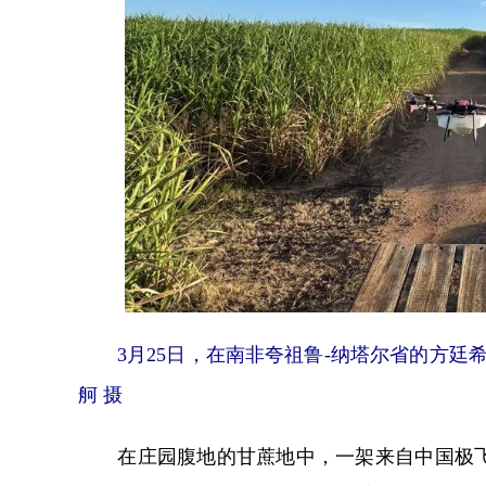
3月25日，在南非夸祖鲁-纳塔尔省的方廷希
舸 摄
在庄园腹地的甘蔗地中，一架来自中国极飞科