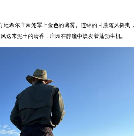
廷希尔庄园笼罩上金色的薄雾。连绵的甘蔗随风摇曳，
微风送来泥土的清香，庄园在静谧中焕发着蓬勃生机。