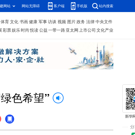
建网站
网站无障碍
客户端
手机版
站内搜索
体育
文化
书画
健康
军事
访谈
视频
图片
政务
法律
中央文件
展
彩票
娱乐
时尚
悦读
公益
一带一路
亚太网
上市公司
文化产业
绿色希望”