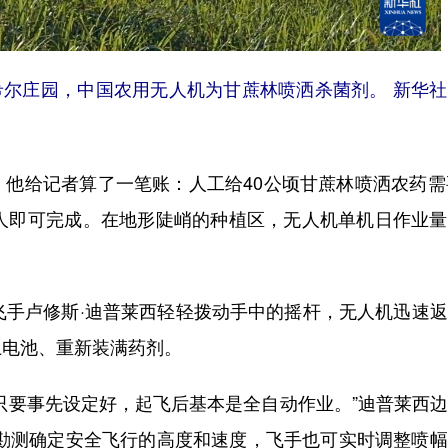
希尔庄园，中国农用无人机为甘蔗林喷洒杀菌剂。 新华
给记者算了一笔账：人工给40公顷甘蔗林喷洒农药需要
三人即可完成。在地形陡峭的种植区，无人机单机日作业
手卢修斯·迪普莱西轻轻拨动手中的摇杆，无人机迅速返
上电池、重新装满药剂。
要事先设定好，起飞后基本是全自动作业。”迪普莱西边
形勘测确定安全飞行的高度和速度，飞手也可实时调整喷