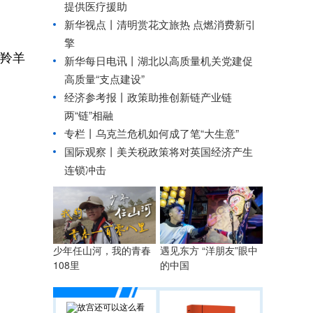
提供医疗援助
新华视点丨
清明赏花文旅热 点燃消费新引
擎
羚羊
新华每日电讯丨
湖北以高质量机关党建促
高质量“支点建设”
经济参考报丨
政策助推创新链产业链
两“链”相融
专栏丨乌克兰危机如何成了笔“大生意”
国际观察丨
美关税政策将对英国经济产生
连锁冲击
少年任山河，我的青春
遇见东方 “洋朋友”眼中
108里
的中国