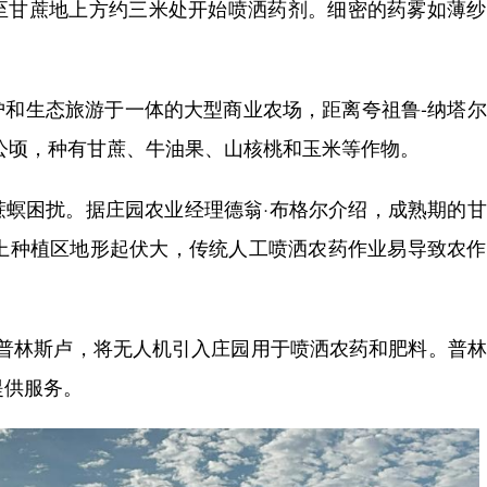
至甘蔗地上方约三米处开始喷洒药剂。细密的药雾如薄纱
生态旅游于一体的大型商业农场，距离夸祖鲁-纳塔尔
0公顷，种有甘蔗、牛油果、山核桃和玉米等作物。
困扰。据庄园农业经理德翁·布格尔介绍，成熟期的甘
加上种植区地形起伏大，传统人工喷洒农药作业易导致农
·普林斯卢，将无人机引入庄园用于喷洒农药和肥料。普
提供服务。