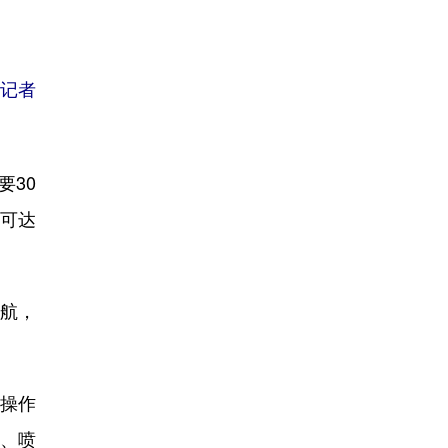
社记者
30
量可达
航，
操作
幅、喷