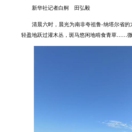
新华社记者白舸 田弘毅
清晨六时，晨光为南非夸祖鲁-纳塔尔省的方
轻盈地跃过灌木丛，斑马悠闲地啃食青草……