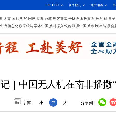
ENGLISH
新华报刊
地方频道
承
政
人事
国际
财经
网评
港澳
台湾
思客智库
全球连线
教育
科技
科创
量子
生活
信息化
数字经济
学术中国
乡村振兴
银龄
溯源中国
城市
旅游
能源
会
记｜中国无人机在南非播撒“
字体：
小
中
大
分享到：