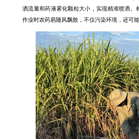
洒流量和药液雾化颗粒大小，实现精准喷洒。
作业时农药易随风飘散，不仅污染环境，还可