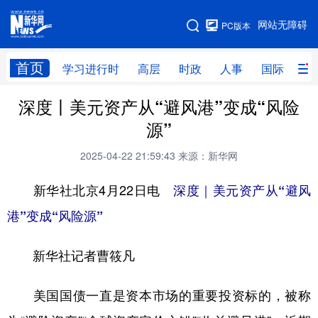
手机版
网站无障碍
PC版本
网站地图
首页
学习进行时
高层
时政
人事
国际
财
深度丨美元资产从“避风港”变成“风险
学习进行时
高层
时政
人事
源”
国际
财经
网评
港澳
2025-04-22 21:59:43
来源：新华网
台湾
思客智库
全球连线
教育
新华社北京4月22日电
深度｜美元资产从“避风
科技
科创
量子
体育
港”变成“风险源”
文化
书画
健康
军事
新华社记者曹筱凡
访谈
视频
图片
政务
法律
中央文件
金融
汽车
美国国债一直是资本市场的重要投资标的，被称
食品
人居
信息化
数字经济