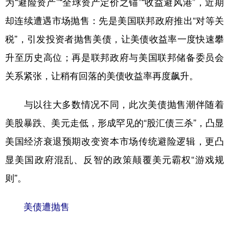
为“避险资产”“全球资产定价之锚”“收益避风港”，近期
却连续遭遇市场抛售：先是美国联邦政府推出“对等关
学术中国
乡村振兴
银龄
溯源中国
税”，引发投资者抛售美债，让美债收益率一度快速攀
城市
旅游
能源
会展
升至历史高位；再是联邦政府与美国联邦储备委员会
彩票
娱乐
时尚
悦读
关系紧张，让稍有回落的美债收益率再度飙升。
公益
一带一路
亚太网
上市公司
与以往大多数情况不同，此次美债抛售潮伴随着
文化产业
美股暴跌、美元走低，形成罕见的“股汇债三杀”，凸显
美国经济衰退预期改变资本市场传统避险逻辑，更凸
地方频道
显美国政府混乱、反智的政策颠覆美元霸权“游戏规
北京
天津
河北
山西
则”。
辽宁
吉林
上海
江苏
美债遭抛售
浙江
安徽
福建
江西