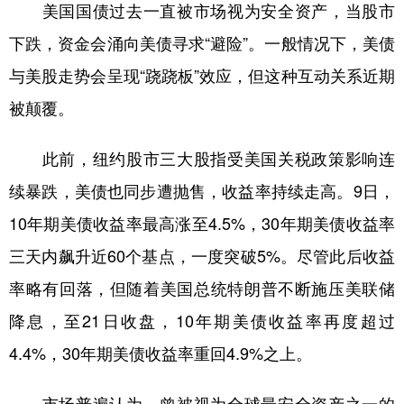
山东
河南
湖北
湖南
美国国债过去一直被市场视为安全资产，当股市
下跌，资金会涌向美债寻求“避险”。一般情况下，美债
广东
广西
海南
重庆
与美股走势会呈现“跷跷板”效应，但这种互动关系近期
四川
贵州
云南
西藏
被颠覆。
陕西
甘肃
青海
宁夏
新疆
内蒙古
黑龙江
此前，纽约股市三大股指受美国关税政策影响连
续暴跌，美债也同步遭抛售，收益率持续走高。9日，
多语种频道
10年期美债收益率最高涨至4.5%，30年期美债收益率
三天内飙升近60个基点，一度突破5%。尽管此后收益
English
Español
Français
عربى
率略有回落，但随着美国总统特朗普不断施压美联储
Русский язык
日本語
한국어
降息，至21日收盘，10年期美债收益率再度超过
Deutsch
Português
4.4%，30年期美债收益率重回4.9%之上。