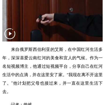
学术中国
乡村振兴
银龄
溯源中国
城市
旅游
能源
会展
彩票
娱乐
时尚
悦读
公益
一带一路
亚太网
上市公司
文化产业
来自俄罗斯西伯利亚的艾斯，在中国红河生活多
年，深深喜爱云南红河的美食和宜人的气候。作为一
名短视频博主，他通过短视频平台，分享自己在红河
地方频道
生活中的点滴，并在这里安了家。“我现在离不开这里
北京
天津
河北
山西
了。”他计划把父母也接过来，并一直在这里生活下
辽宁
吉林
上海
江苏
去。
浙江
安徽
福建
江西
记者：曾维