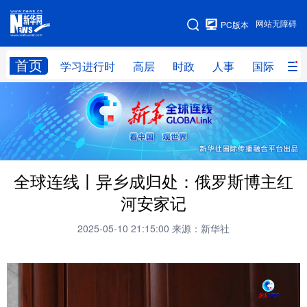
手机版
网站无障碍
PC版本
网站地图
首页
学习进行时
高层
时政
人事
国际
财
学习进行时
高层
时政
人事
国际
财经
网评
港澳
台湾
思客智库
全球连线
教育
全球连线丨异乡成归处：俄罗斯博主红
科技
科创
量子
体育
河安家记
文化
书画
健康
军事
2025-05-10 21:15:00
来源：新华社
访谈
视频
图片
政务
法律
中央文件
金融
汽车
食品
人居
信息化
数字经济