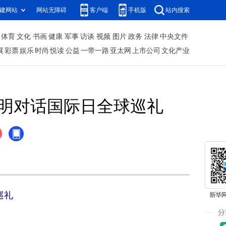
建网站
网站无障碍
客户端
手机版
站内搜索
体育
文化
书画
健康
军事
访谈
视频
图片
政务
法律
中央文件
展
彩票
娱乐
时尚
悦读
公益
一带一路
亚太网
上市公司
文化产业
明对话国际日全球巡礼
巡礼