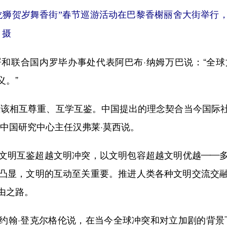
狮贺岁舞香街”春节巡游活动在巴黎香榭丽舍大街举行
 摄
联合国内罗毕办事处代表阿巴布·纳姆万巴说：“全球
义。”
该相互尊重、互学互鉴。中国提出的理念契合当今国际社
中国研究中心主任汉弗莱·莫西说。
明互鉴超越文明冲突，以文明包容超越文明优越——多
凸显，文明的互动至关重要。推进人类各种文明交流交
由之路。
翰·登克尔格伦说，在当今全球冲突和对立加剧的背景下