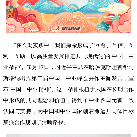
山东
河南
湖北
湖南
广东
广西
海南
重庆
四川
贵州
云南
西藏
陕西
甘肃
青海
宁夏
“在长期实践中，我们探索形成了‘互尊、互信、互
新疆
内蒙古
黑龙江
利、互助，以高质量发展推进共同现代化’的‘中国—中
亚精神’。”6月17日，习近平主席在哈萨克斯坦首都阿
多语种频道
斯塔纳出席第二届中国—中亚峰会并作主旨发言，宣
布“中国—中亚精神”。这一精神根植于六国在长期合作
English
Español
Français
عربى
中形成的共同理念和价值，得到了中亚各国元首一致
Русский язык
日本語
한국어
认同与支持，为中国和中亚国家朝着命运共同体目标
Deutsch
Português
加强合作规划了清晰路径。