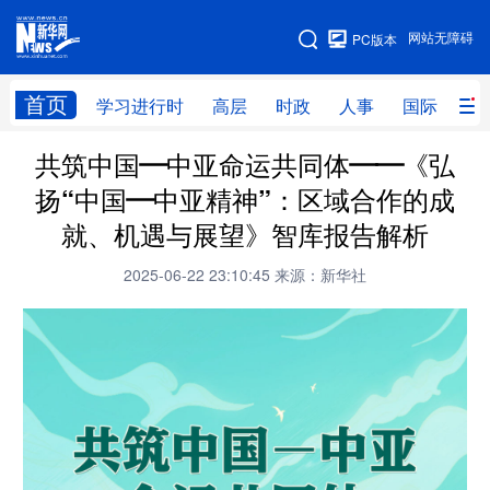
手机版
网站无障碍
PC版本
网站地图
首页
学习进行时
高层
时政
人事
国际
财
共筑中国—中亚命运共同体——《弘
学习进行时
高层
时政
人事
扬“中国—中亚精神”：区域合作的成
国际
财经
网评
港澳
就、机遇与展望》智库报告解析
台湾
思客智库
全球连线
教育
2025-06-22 23:10:45
来源：新华社
科技
科创
量子
体育
文化
书画
健康
军事
访谈
视频
图片
政务
法律
中央文件
金融
汽车
食品
人居
信息化
数字经济