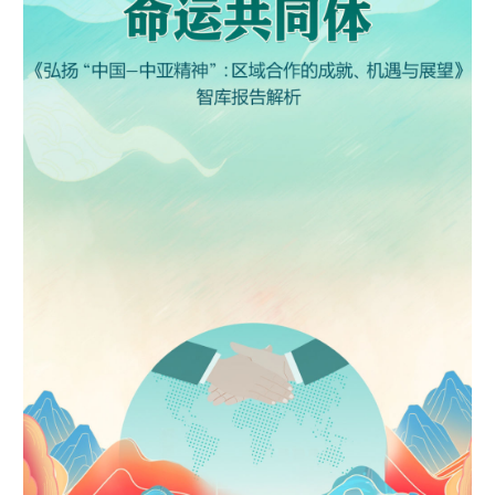
学术中国
乡村振兴
银龄
溯源中国
城市
旅游
能源
会展
彩票
娱乐
时尚
悦读
公益
一带一路
亚太网
上市公司
文化产业
地方频道
北京
天津
河北
山西
辽宁
吉林
上海
江苏
浙江
安徽
福建
江西