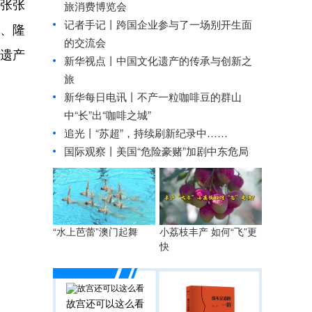
张张
旅消费博览会
记者手记丨跨国企业参与了一场别开生面
、隆
的交流会
遗产
新华视点丨
中国文化遗产的传承与创新之
旅
新华每日电讯丨
不产一粒咖啡豆的群山
中“长”出“咖啡之城”
追光丨
“苏超”，持续刷新纪录中……
国际观察丨
美国“危险豪赌”加剧中东危局
“水上芭蕾”澳门起舞
小荔枝丰产 如何“飞”更
快
故宫还可以这么看