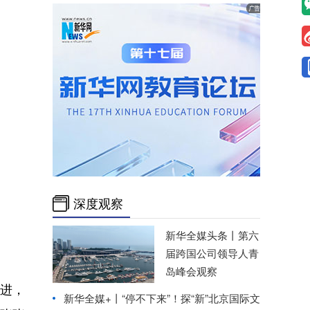
深度观察
新华全媒头条丨
第六
届跨国公司领导人青
岛峰会观察
进，
新华全媒+丨
“停不下来”！探“新”北京国际文