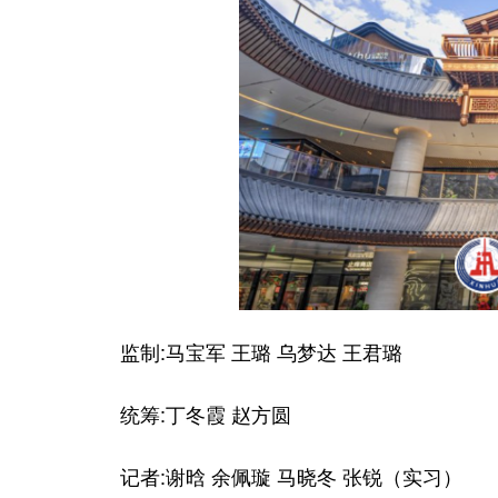
监制:马宝军 王璐 乌梦达 王君璐
统筹:丁冬霞 赵方圆
记者:谢晗 余佩璇 马晓冬 张锐（实习）