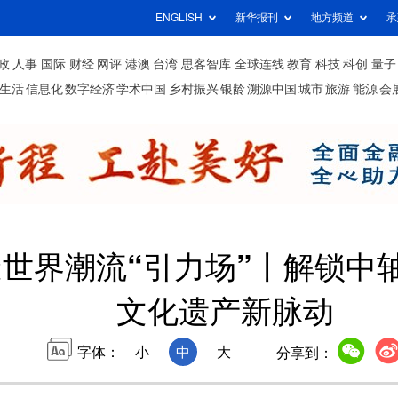
ENGLISH
新华报刊
地方频道
承
政
人事
国际
财经
网评
港澳
台湾
思客智库
全球连线
教育
科技
科创
量子
生活
信息化
数字经济
学术中国
乡村振兴
银龄
溯源中国
城市
旅游
能源
会
世界潮流“引力场”丨解锁中
文化遗产新脉动
字体：
小
中
大
分享到：