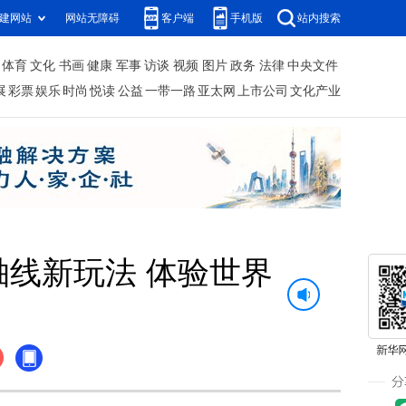
建网站
网站无障碍
客户端
手机版
站内搜索
体育
文化
书画
健康
军事
访谈
视频
图片
政务
法律
中央文件
展
彩票
娱乐
时尚
悦读
公益
一带一路
亚太网
上市公司
文化产业
轴线新玩法 体验世界