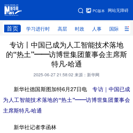
手机版
网站无障碍
PC版本
网站地图
首页
学习进行时
高层
时政
人事
国际
财
专访丨中国已成为人工智能技术落地
学习进行时
高层
时政
人事
的“热土”——访博世集团董事会主席斯
国际
财经
网评
港澳
特凡·哈通
台湾
思客智库
全球连线
教育
2025-06-27 21:58:02
来源：新华网
科技
科创
量子
体育
新华社德国斯图加特6月27日电
专访｜中国已成
文化
书画
健康
军事
为人工智能技术落地的“热土”——访博世集团董事会
访谈
视频
图片
政务
主席斯特凡·哈通
法律
中央文件
金融
汽车
新华社记者李函林
食品
人居
信息化
数字经济