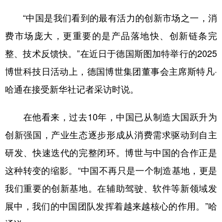
“中国是我们看到的最有活力的创新市场之一，消
学术中国
乡村振兴
银龄
溯源中国
费市场庞大，更重要的是产品落地快、创新链条完
城市
旅游
能源
会展
整、技术反馈快。”在近日于德国斯图加特举行的2025
彩票
娱乐
时尚
悦读
博世科技日活动上，德国博世集团董事会主席斯特凡·
公益
一带一路
亚太网
上市公司
哈通在接受新华社记者采访时说。
文化产业
在他看来，过去10年，中国已从制造大国跃升为
创新强国，产业生态逐步形成从消费需求驱动到自主
地方频道
研发、快速迭代的完整闭环。博世与中国的合作正是
北京
天津
河北
山西
这种转变的缩影。“中国不再只是一个制造基地，更是
辽宁
吉林
上海
江苏
我们重要的创新基地。在辅助驾驶、软件等新领域发
浙江
安徽
福建
江西
展中，我们的中国团队发挥着越来越核心的作用。”哈