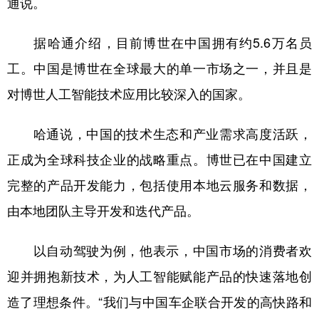
通说。
山东
河南
湖北
湖南
广东
广西
海南
重庆
据哈通介绍，目前博世在中国拥有约5.6万名员
四川
贵州
云南
西藏
工。中国是博世在全球最大的单一市场之一，并且是
对博世人工智能技术应用比较深入的国家。
陕西
甘肃
青海
宁夏
新疆
内蒙古
黑龙江
哈通说，中国的技术生态和产业需求高度活跃，
正成为全球科技企业的战略重点。博世已在中国建立
多语种频道
完整的产品开发能力，包括使用本地云服务和数据，
English
Español
Français
عربى
由本地团队主导开发和迭代产品。
Русский язык
日本語
한국어
以自动驾驶为例，他表示，中国市场的消费者欢
Deutsch
Português
迎并拥抱新技术，为人工智能赋能产品的快速落地创
造了理想条件。“我们与中国车企联合开发的高快路和