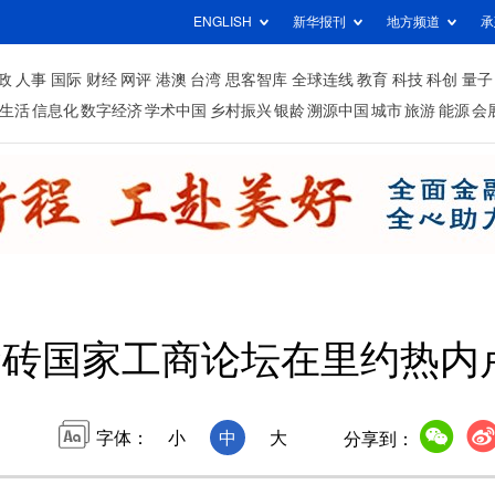
ENGLISH
新华报刊
地方频道
承
政
人事
国际
财经
网评
港澳
台湾
思客智库
全球连线
教育
科技
科创
量子
生活
信息化
数字经济
学术中国
乡村振兴
银龄
溯源中国
城市
旅游
能源
会
金砖国家工商论坛在里约热内
字体：
小
中
大
分享到：