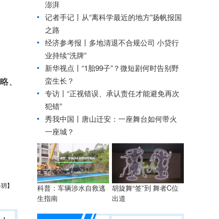
澎湃
记者手记丨从“离科学最近的地方”扬帆报国
之路
经济参考报丨
多地清退不合规公司 小贷行
业持续“洗牌”
新华视点丨
“1胎99子”？微短剧何时告别野
略、
蛮生长？
专访丨“正视错误、承认责任才能避免再次
犯错”
秀我中国丨
唐山迁安：一座舞台如何带火
一座城？
谷玥】
科普：车辆涉水自救逃
胡旋舞“签”到 舞者C位
生指南
出道