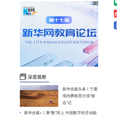
深度观察
新华全媒头条丨
宁夏
境内腾格里沙漠“锁
边”记
新华全媒+丨
乘“数”而上 中国数字经济动能