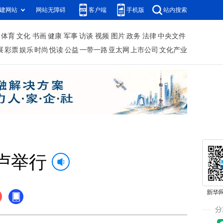
建网站
网站无障碍
客户端
手机版
站内搜索
体育
文化
书画
健康
军事
访谈
视频
图片
政务
法律
中央文件
展
彩票
娱乐
时尚
悦读
公益
一带一路
亚太网
上市公司
文化产业
卢举行