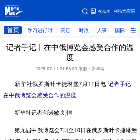
手机版
网站无障碍
PC版本
网站地图
首页
学习进行时
高层
时政
人事
国际
财
记者手记丨在中俄博览会感受合作的温
学习进行时
高层
时政
人事
度
国际
财经
网评
港澳
2025-07-11 21:53:50
来源：新华网
台湾
思客智库
全球连线
教育
新华社俄罗斯叶卡捷琳堡7月11日电
记者手记｜
科技
科创
量子
体育
在中俄博览会感受合作的温度
文化
书画
健康
军事
新华社记者包诺敏 刘恺
访谈
视频
图片
政务
法律
中央文件
金融
汽车
第九届中俄博览会7日至10日在俄罗斯叶卡捷琳堡
食品
人居
信息化
数字经济