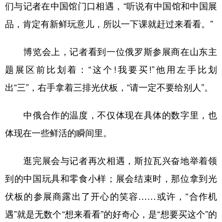
山东
河南
湖北
湖南
们与记者在中国馆门口相遇，“听说有中国馆和中国展
品，肯定有新鲜玩意儿，所以一下课就赶过来看看。”
广东
广西
海南
重庆
四川
贵州
云南
西藏
博览会上，记者看到一位俄罗斯参展商在山东主
陕西
甘肃
青海
宁夏
题展区前比划着：“这个!我要买!”他用左手比划
新疆
内蒙古
黑龙江
出“三”，右手拿着三排光伏板，“请一定不要给别人”。
中俄合作的温度，不仅体现在具体的数字里，也
多语种频道
体现在一些鲜活的瞬间里。
English
Español
Français
عربى
逛完展会与记者再次相遇，斯拉瓦兴奋地举着领
Русский язык
日本語
한국어
到的中国玩具和零食小样；展会结束时，那位拿到光
Deutsch
Português
伏板的参展商露出了开心的笑容……或许，“合作机
遇”就是无数个“想来看看”的好奇心，是“想要买这个”的