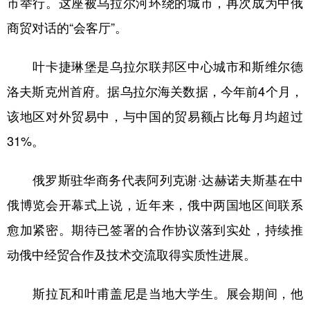
市举行。这座被乌拉尔河环绕的城市，再次成为中俄
商贸对话的“会客厅”。
学术中国
乡村振兴
银龄
溯源中国
城市
旅游
能源
会展
叶卡捷琳堡是乌拉尔联邦区中心城市和斯维尔德
彩票
娱乐
时尚
悦读
洛夫斯克州首府。据乌拉尔海关数据，今年前4个月，
公益
一带一路
亚太网
上市公司
该地区对外贸易中，与中国的贸易额占比每月均超过
31%。
文化产业
俄罗斯驻华商务代表阿列克谢·达赫诺夫斯基在中
地方频道
俄博览会开幕式上说，近年来，俄中两国地区间联系
北京
天津
河北
山西
愈加紧密。期待已签署的合作协议落到实处，持续推
动俄中经贸合作及技术交流取得实质性进展。
辽宁
吉林
上海
江苏
浙江
安徽
福建
江西
斯拉瓦和叶甫盖尼是当地大学生。展会期间，他