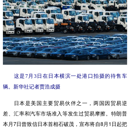
山东
河南
湖北
湖南
广东
广西
海南
重庆
四川
贵州
云南
西藏
陕西
甘肃
青海
宁夏
新疆
内蒙古
黑龙江
多语种频道
这是7月3日在日本横滨一处港口拍摄的待售车
English
Español
Français
عربى
辆。新华社记者贾浩成摄
Русский язык
日本語
한국어
日本是美国主要贸易伙伴之一，两国因贸易逆
Deutsch
Português
差、汇率和汽车市场准入等发生过贸易摩擦。特朗普
本月7日曾致信日本首相石破茂，宣布将自8月1日起把