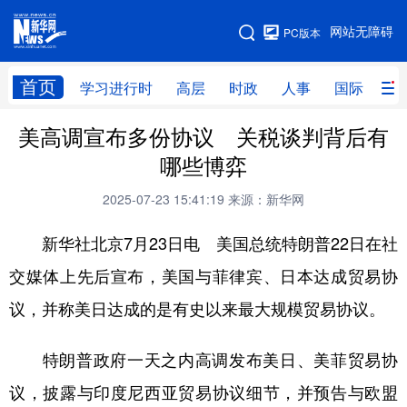
手机版
网站无障碍
PC版本
网站地图
首页
学习进行时
高层
时政
人事
国际
财
美高调宣布多份协议 关税谈判背后有
学习进行时
高层
时政
人事
哪些博弈
国际
财经
网评
港澳
2025-07-23 15:41:19
来源：新华网
台湾
思客智库
全球连线
教育
新华社北京7月23日电 美国总统特朗普22日在社
科技
科创
量子
体育
交媒体上先后宣布，美国与菲律宾、日本达成贸易协
文化
书画
健康
军事
议，并称美日达成的是有史以来最大规模贸易协议。
访谈
视频
图片
政务
特朗普政府一天之内高调发布美日、美菲贸易协
法律
中央文件
金融
汽车
议，披露与印度尼西亚贸易协议细节，并预告与欧盟
食品
人居
信息化
数字经济