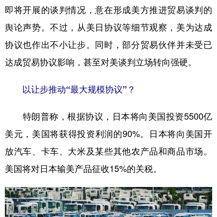
即将开展的谈判情况，意在形成美方推进贸易谈判的
学术中国
乡村振兴
银龄
溯源中国
舆论声势。不过，从美日协议等细节观察，美为达成
城市
旅游
能源
会展
协议也作出不小让步。同时，部分贸易伙伴并未受已
彩票
娱乐
时尚
悦读
达成贸易协议影响，甚至对美谈判立场转向强硬。
公益
一带一路
亚太网
上市公司
以让步推动“最大规模协议”？
文化产业
特朗普称，根据协议，日本将向美国投资5500亿
美元，美国将获得投资利润的90%。日本将向美国开
地方频道
放汽车、卡车、大米及某些其他农产品和商品市场。
北京
天津
河北
山西
美国将对日本输美产品征收15%的关税。
辽宁
吉林
上海
江苏
浙江
安徽
福建
江西