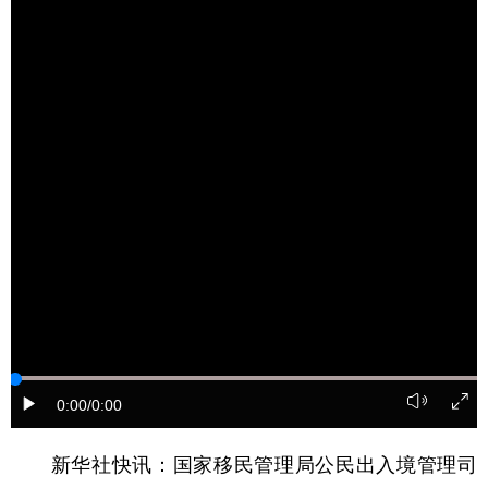
学术中国
乡村振兴
银龄
溯源中国
城市
旅游
能源
会展
彩票
娱乐
时尚
悦读
公益
一带一路
亚太网
上市公司
文化产业
地方频道
北京
天津
河北
山西
辽宁
吉林
上海
江苏
0:00
/0:00
浙江
安徽
福建
江西
新华社快讯：国家移民管理局公民出入境管理司