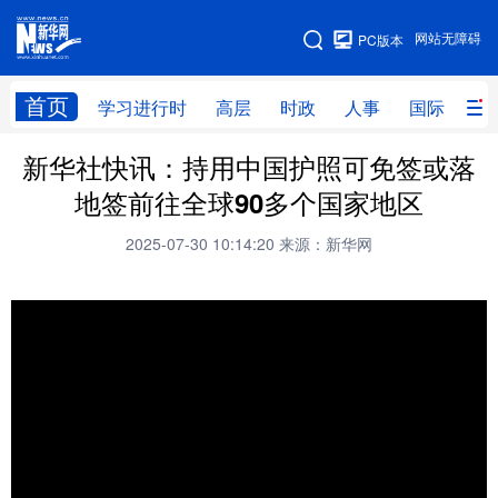
手机版
网站无障碍
PC版本
网站地图
首页
学习进行时
高层
时政
人事
国际
财
新华社快讯：持用中国护照可免签或落
学习进行时
高层
时政
人事
地签前往全球90多个国家地区
国际
财经
网评
港澳
2025-07-30 10:14:20
来源：新华网
台湾
思客智库
全球连线
教育
科技
科创
量子
体育
文化
书画
健康
军事
访谈
视频
图片
政务
法律
中央文件
金融
汽车
食品
人居
信息化
数字经济