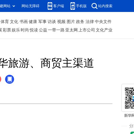
建网站
网站无障碍
客户端
手机版
站内搜索
体育
文化
书画
健康
军事
访谈
视频
图片
政务
法律
中央文件
展
彩票
娱乐
时尚
悦读
公益
一带一路
亚太网
上市公司
文化产业
华旅游、商贸主渠道