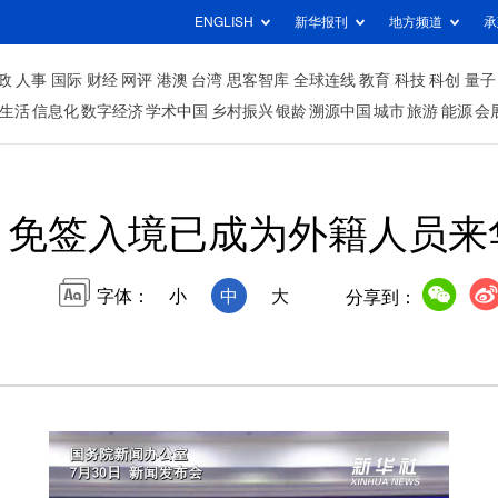
ENGLISH
新华报刊
地方频道
承
政
人事
国际
财经
网评
港澳
台湾
思客智库
全球连线
教育
科技
科创
量子
生活
信息化
数字经济
学术中国
乡村振兴
银龄
溯源中国
城市
旅游
能源
会
：免签入境已成为外籍人员来
字体：
小
中
大
分享到：