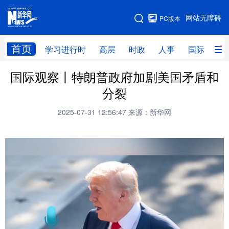
手机版
网站无障碍
PC版本
网站地图
首页
学习进行时
高层
时政
人事
国际
财
国际观察丨特朗普政府加剧美国矛盾和
学习进行时
高层
时政
人事
分裂
国际
财经
网评
港澳
2025-07-31 12:56:47
来源：新华网
台湾
思客智库
全球连线
教育
科技
科创
量子
体育
文化
书画
健康
军事
访谈
视频
图片
政务
法律
中央文件
金融
汽车
食品
人居
信息化
数字经济