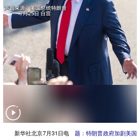
学术中国
乡村振兴
银龄
溯源中国
城市
旅游
能源
会展
彩票
娱乐
时尚
悦读
公益
一带一路
亚太网
上市公司
文化产业
地方频道
北京
天津
河北
山西
辽宁
吉林
上海
江苏
浙江
安徽
福建
江西
新华社北京7月31日电
题：特朗普政府加剧美国