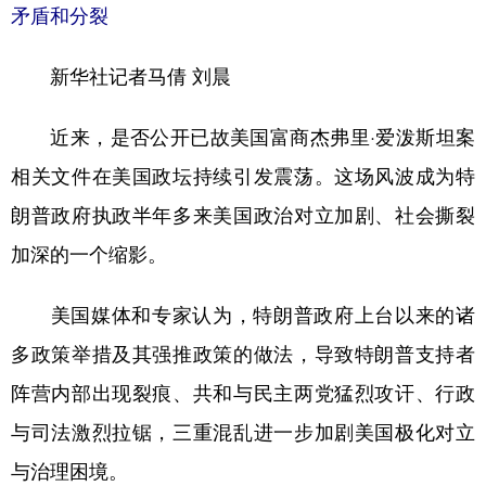
山东
河南
湖北
湖南
矛盾和分裂
广东
广西
海南
重庆
新华社记者马倩 刘晨
四川
贵州
云南
西藏
近来，是否公开已故美国富商杰弗里·爱泼斯坦案
陕西
甘肃
青海
宁夏
相关文件在美国政坛持续引发震荡。这场风波成为特
新疆
内蒙古
黑龙江
朗普政府执政半年多来美国政治对立加剧、社会撕裂
加深的一个缩影。
多语种频道
美国媒体和专家认为，特朗普政府上台以来的诸
English
Español
Français
عربى
多政策举措及其强推政策的做法，导致特朗普支持者
Русский язык
日本語
한국어
阵营内部出现裂痕、共和与民主两党猛烈攻讦、行政
Deutsch
Português
与司法激烈拉锯，三重混乱进一步加剧美国极化对立
与治理困境。