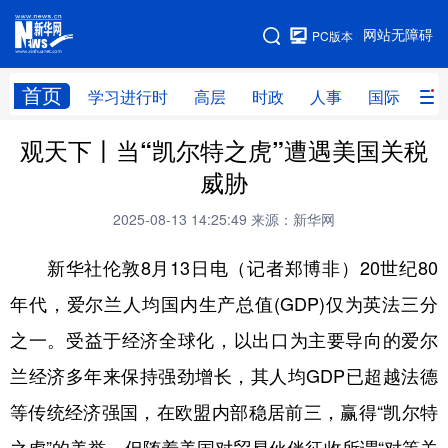
手机版
网站无障碍
PC版本
网站地图
首页
学习进行时
高层
时政
人事
国际
财
观天下丨当“凯尔特之虎”遭遇美国关税
学习进行时
高层
时政
人事
威胁
国际
财经
网评
港澳
2025-08-13 14:25:49
来源：新华网
台湾
思客智库
全球连线
教育
新华社伦敦8月13日电（记者郑博非）20世纪80
科技
科创
量子
体育
年代，爱尔兰人均国内生产总值(GDP)仅为英法三分
文化
书画
健康
军事
之一。受益于经济全球化，以出口为主要导向的爱尔
访谈
视频
图片
政务
兰经济多年来保持强劲增长，其人均GDP已超越法德
法律
中央文件
金融
汽车
等传统经济强国，在欧盟内部稳居前三，赢得“凯尔特
食品
人居
信息化
数字经济