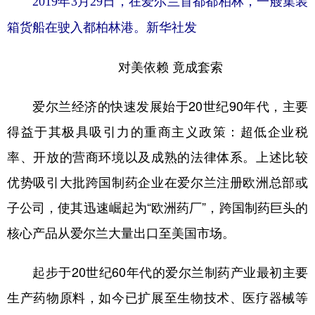
2019年3月29日，在爱尔兰首都都柏林，一艘集装
山东
河南
湖北
湖南
箱货船在驶入都柏林港。新华社发
广东
广西
海南
重庆
四川
贵州
云南
西藏
对美依赖 竟成套索
陕西
甘肃
青海
宁夏
爱尔兰经济的快速发展始于20世纪90年代，主要
新疆
内蒙古
黑龙江
得益于其极具吸引力的重商主义政策：超低企业税
率、开放的营商环境以及成熟的法律体系。上述比较
多语种频道
优势吸引大批跨国制药企业在爱尔兰注册欧洲总部或
English
Español
Français
عربى
子公司，使其迅速崛起为“欧洲药厂”，跨国制药巨头的
核心产品从爱尔兰大量出口至美国市场。
Русский язык
日本語
한국어
Deutsch
Português
起步于20世纪60年代的爱尔兰制药产业最初主要
生产药物原料，如今已扩展至生物技术、医疗器械等