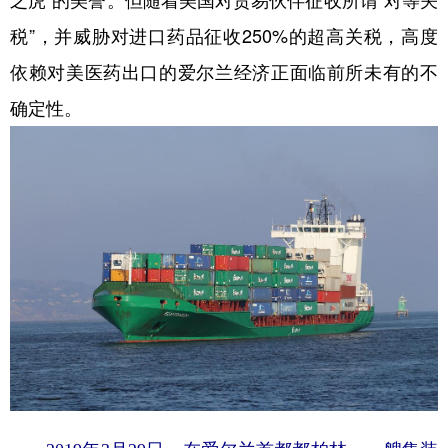
之虎”的美誉。但随着美国对贸易伙伴征收所谓“对等关
税”，并威胁对进口药品征收250%的超高关税，高度
学术中国
乡村振兴
银龄
溯源中国
依赖对美医药出口的爱尔兰经济正面临前所未有的不
城市
旅游
能源
会展
确定性。
彩票
娱乐
时尚
悦读
公益
一带一路
亚太网
上市公司
文化产业
地方频道
北京
天津
河北
山西
辽宁
吉林
上海
江苏
浙江
安徽
福建
江西