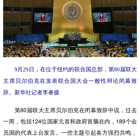
学术中国
乡村振兴
银龄
溯源中国
城市
旅游
能源
会展
彩票
娱乐
时尚
悦读
公益
一带一路
亚太网
上市公司
文化产业
9月29日，在位于纽约的联合国总部，第80届联大
主席贝尔伯克在发表联合国大会一般性辩论闭幕致
地方频道
辞。
新华社记者李睿摄
北京
天津
河北
山西
第80届联大主席贝尔伯克在闭幕致辞中说，过去
辽宁
吉林
上海
江苏
一周，包括124位国家元首和政府首脑在内，189个会
浙江
安徽
福建
江西
员国的代表上台发言。一些主题引起各方强烈共鸣，