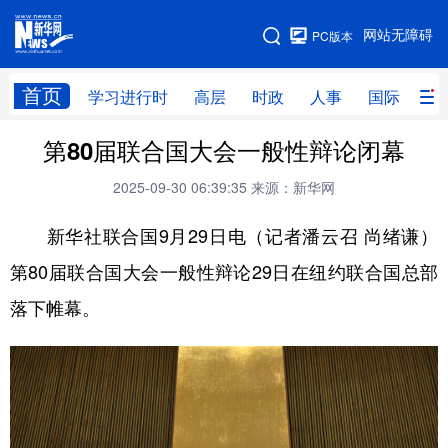
手机版
网站无障碍
PC版本
网站地图
首页
学习进行时
高层
时政
人事
国际
财
第80届联合国大会一般性辩论闭幕
学习进行时
高层
时政
人事
2025-09-30 06:39:35
来源：新华网
国际
财经
网评
港澳
新华社联合国9月29日电（记者潘云召 尚绪谦）
台湾
思客智库
全球连线
教育
第80届联合国大会一般性辩论29日在纽约联合国总部
科技
科创
量子
体育
落下帷幕。
文化
书画
健康
军事
访谈
视频
图片
政务
法律
中央文件
金融
汽车
食品
人居
信息化
数字经济