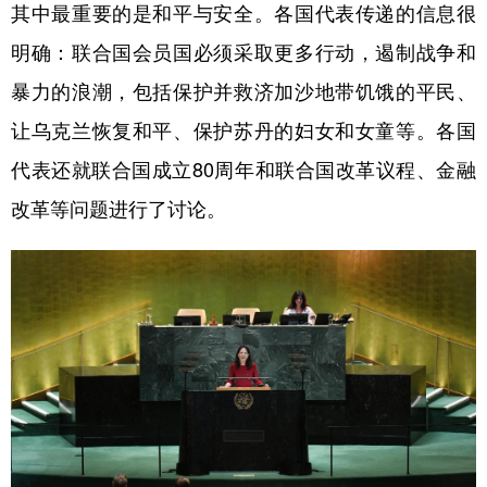
山东
河南
湖北
湖南
其中最重要的是和平与安全。各国代表传递的信息很
广东
广西
海南
重庆
明确：联合国会员国必须采取更多行动，遏制战争和
暴力的浪潮，包括保护并救济加沙地带饥饿的平民、
四川
贵州
云南
西藏
让乌克兰恢复和平、保护苏丹的妇女和女童等。各国
陕西
甘肃
青海
宁夏
代表还就联合国成立80周年和联合国改革议程、金融
新疆
内蒙古
黑龙江
改革等问题进行了讨论。
多语种频道
English
Español
Français
عربى
Русский язык
日本語
한국어
Deutsch
Português