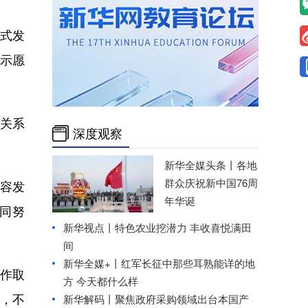
式发
表示愿
关系
深度观察
新华全媒头条丨
各地
群众庆祝新中国76周
容发
年华诞
同努
新华视点丨
特色农业挖潜力 丰收喜悦满田
间
新华全媒+丨
红军长征中那些耳熟能详的地
作取
方 今天都什么样
，不
新华解码丨聚焦政府采购领域出台本国产