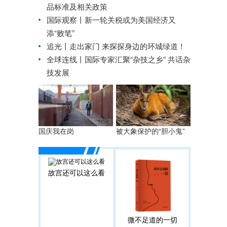
品标准及相关政策
国际观察丨
新一轮关税或为美国经济又
添“败笔”
追光丨
走出家门 来探探身边的环城绿道！
全球连线丨
国际专家汇聚“杂技之乡” 共话杂
技发展
国庆我在岗
被大象保护的“胆小鬼”
故宫还可以这么看
微不足道的一切