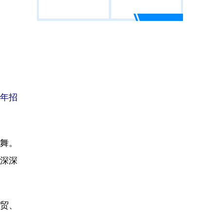
周年招
舞。
深深
贸、