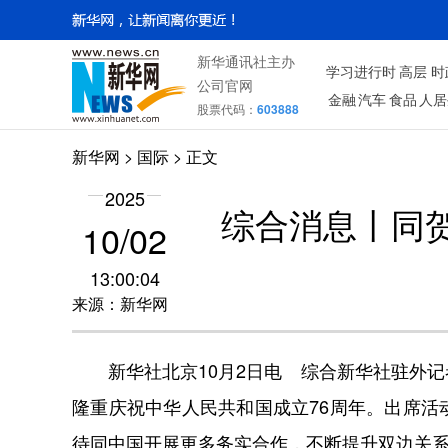
新华通讯社主办
学习进行时
高层
时
公司官网
金融
汽车
食品
人居
股票代码：
603888
新华网
>
国际
> 正文
2025
综合消息丨同
10/02
13:00:04
来源：新华网
新华社北京10月2日电 综合新华社驻外记
隆重庆祝中华人民共和国成立76周年。出席
待同中国开展更多务实合作，不断提升双边关