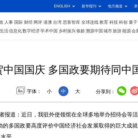
ENGLISH
新华报刊
地方频道
承
政
人事
国际
财经
网评
港澳
台湾
思客智库
全球连线
教育
科技
科创
量子
生活
信息化
数字经济
学术中国
乡村振兴
银龄
溯源中国
城市
旅游
能源
会
贺中国国庆 多国政要期待同中
字体：
小
中
大
分享到：
者报道：近日，我驻外使领馆在全球多地举办招待会等活
活动的多国政要高度评价中国经济社会发展取得的巨大成
系水平。