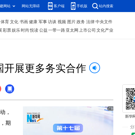
建网站
网站无障碍
客户端
手机版
站内搜索
体育
文化
书画
健康
军事
访谈
视频
图片
政务
法律
中央文件
展
彩票
娱乐
时尚
悦读
公益
一带一路
亚太网
上市公司
文化产业
国开展更多务实合作
动，
就，期