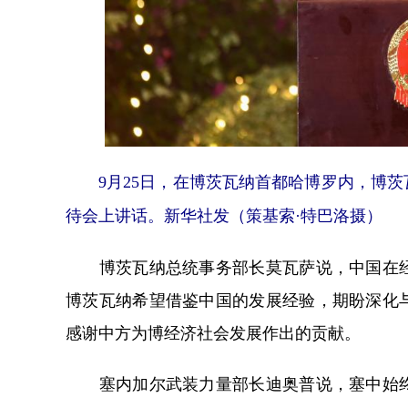
9月25日，在博茨瓦纳首都哈博罗内，博茨
待会上讲话。新华社发（策基索·特巴洛摄）
博茨瓦纳总统事务部长莫瓦萨说，中国在经
博茨瓦纳希望借鉴中国的发展经验，期盼深化
感谢中方为博经济社会发展作出的贡献。
塞内加尔武装力量部长迪奥普说，塞中始终