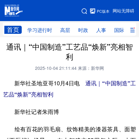
手机版
网站无障碍
PC版本
网站地图
首页
学习进行时
高层
时政
人事
国际
财
通讯｜“中国制造”工艺品“焕新”亮相智
学习进行时
高层
时政
人事
利
国际
财经
网评
港澳
2025-10-04 21:11:44
来源：新华网
台湾
思客智库
全球连线
教育
新华社圣地亚哥10月4日电
通讯｜“中国制造”工
科技
科创
量子
体育
艺品“焕新”亮相智利
文化
书画
健康
军事
新华社记者朱雨博
访谈
视频
图片
政务
法律
中央文件
金融
汽车
绘有百花的羽毛扇、纹饰精美的漆器茶具、面塑
食品
人居
信息化
数字经济