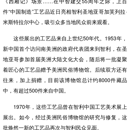
《西厢记》场景……在中智建交55周年之际，上百
件“中国制造”工艺品近日亮相智利圣地亚哥加芙列拉·
学术中国
乡村振兴
银龄
溯源中国
米斯特拉尔中心，吸引众多当地民众前来观看。
城市
旅游
能源
会展
彩票
娱乐
时尚
悦读
这些展出的工艺品来自上世纪50年代。1953年，
公益
一带一路
亚太网
上市公司
新中国首个访问南美洲的政府代表团来到智利，在圣
地亚哥参加首届美洲大陆文化大会，随后将一批凝聚
文化产业
着匠心的工艺品赠予美洲民俗博物馆。后续双方还有
往来，加上捐赠，目前该博物馆总计约8000件藏品
地方频道
中，有超过500件来自中国。
北京
天津
河北
山西
1970年，这些工艺品曾在智利中国工艺美术展上
辽宁
吉林
上海
江苏
展出。如今，经过美洲民俗博物馆的研究与修复，这
浙江
安徽
福建
江西
批焕然一新的工艺品再次与智利民众见面。