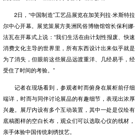
山东
河南
湖北
湖南
2日，“中国制造”工艺品展览在加芙列拉·米斯特拉
广东
广西
海南
重庆
尔中心开幕。展览策展方美洲民俗博物馆馆长保利娜·
四川
贵州
云南
西藏
法瓦在开幕式上说：“我们生活在由计划性报废、快速
陕西
甘肃
青海
宁夏
消费文化主导的世界里，所有东西设计出来似乎就是
新疆
内蒙古
黑龙江
为了消失，但眼前这些展品远渡重洋、几经易手，经
受住了时间的考验。”
多语种频道
记者在现场看到，参观者时而俯身在展柜前仔细
English
Español
Français
عربى
端详，时而与同伴讨论展品的有趣细节，表现出浓厚
Русский язык
日本語
한국어
兴趣。展厅内设有多个互动装置，其中一处是仅绘有
Deutsch
Português
底稿图样的空白长布，观众们可以选取心仪的线材，
亲手体验中国传统刺绣技艺。