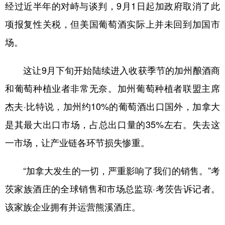
山东
河南
湖北
湖南
经过近半年的对峙与谈判，9月1日起加政府取消了此
项报复性关税，但美国葡萄酒实际上并未回到加国市
广东
广西
海南
重庆
场。
四川
贵州
云南
西藏
陕西
甘肃
青海
宁夏
这让9月下旬开始陆续进入收获季节的加州酿酒商
新疆
内蒙古
黑龙江
和葡萄种植业者非常无奈。加州葡萄种植者联盟主席
杰夫·比特说，加州约10%的葡萄酒出口国外，加拿大
多语种频道
是其最大出口市场，占总出口量的35%左右。失去这
一市场，让产业链各环节损失惨重。
English
Español
Français
عربى
Русский язык
日本語
한국어
“加拿大发生的一切，严重影响了我们的销售。”考
茨家族酒庄的全球销售和市场总监琼·考茨告诉记者。
Deutsch
Português
该家族企业拥有并运营熊溪酒庄。