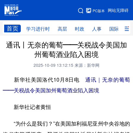
手机版
网站无障碍
PC版本
网站地图
首页
学习进行时
高层
时政
人事
国际
财
通讯丨无奈的葡萄——关税战令美国加
学习进行时
高层
时政
人事
州葡萄酒业陷入困境
国际
财经
网评
港澳
2025-10-09 13:12:15
来源：新华网
台湾
思客智库
全球连线
教育
新华社美国洛代10月8日电
通讯｜无奈的葡萄
科技
科创
量子
体育
——关税战令美国加州葡萄酒业陷入困境
文化
书画
健康
军事
新华社记者黄恒
访谈
视频
图片
政务
法律
中央文件
金融
汽车
“为什么是我们？”在美国加利福尼亚州中央谷地的
食品
人居
信息化
数字经济