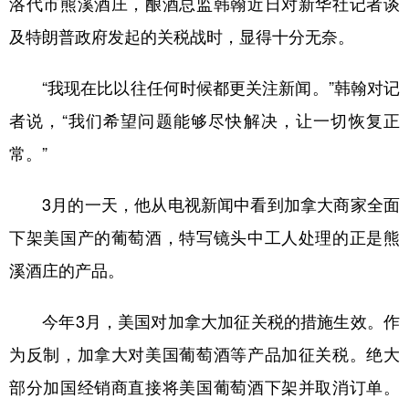
洛代市熊溪酒庄，酿酒总监韩翰近日对新华社记者谈
及特朗普政府发起的关税战时，显得十分无奈。
学术中国
乡村振兴
银龄
溯源中国
城市
旅游
能源
会展
“我现在比以往任何时候都更关注新闻。”韩翰对记
彩票
娱乐
时尚
悦读
者说，“我们希望问题能够尽快解决，让一切恢复正
公益
一带一路
亚太网
上市公司
常。”
文化产业
3月的一天，他从电视新闻中看到加拿大商家全面
下架美国产的葡萄酒，特写镜头中工人处理的正是熊
地方频道
溪酒庄的产品。
北京
天津
河北
山西
今年3月，美国对加拿大加征关税的措施生效。作
辽宁
吉林
上海
江苏
为反制，加拿大对美国葡萄酒等产品加征关税。绝大
浙江
安徽
福建
江西
部分加国经销商直接将美国葡萄酒下架并取消订单。