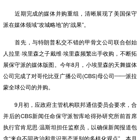
山东
河南
湖北
湖南
近期完成的媒体并购重组，清晰展现了美国保守
广东
广西
海南
重庆
派在媒体领域“攻城略地”的“战果”。
四川
贵州
云南
西藏
陕西
甘肃
青海
宁夏
首先，与特朗普私交不错的甲骨文公司联合创始
人拉里·埃里森之子戴维·埃里森频繁出手收购，不断拓
新疆
内蒙古
黑龙江
展保守派的媒体版图。今年8月，小埃里森的天舞媒体
公司完成了对哥伦比亚广播公司(CBS)母公司——派拉
多语种频道
蒙全球公司的并购。
English
Español
Français
عربى
Русский язык
日本語
한국어
9月初，应政府主管机构联邦通信委员会要求，合
并后的CBS新闻任命保守派智库哈得孙研究所前首席
Deutsch
Português
执行官肯尼思·温斯坦担任监察员，以确保新闻报道包
含“来自不同政治和意识形态派别的多样化观点”。本月