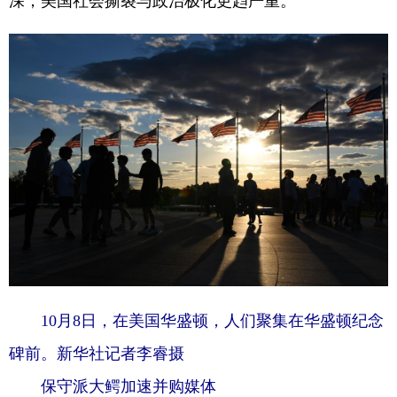
深，美国社会撕裂与政治极化更趋严重。
学术中国
乡村振兴
银龄
溯源中国
城市
旅游
能源
会展
彩票
娱乐
时尚
悦读
公益
一带一路
亚太网
上市公司
文化产业
地方频道
北京
天津
河北
山西
10月8日，在美国华盛顿，人们聚集在华盛顿纪念
辽宁
吉林
上海
江苏
碑前。新华社记者李睿摄
浙江
安徽
福建
江西
保守派大鳄加速并购媒体