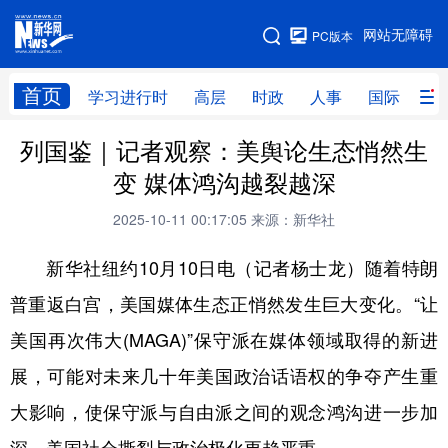
手机版
网站无障碍
PC版本
网站地图
首页
学习进行时
高层
时政
人事
国际
财
列国鉴｜记者观察：美舆论生态悄然生
学习进行时
高层
时政
人事
变 媒体鸿沟越裂越深
国际
财经
网评
港澳
2025-10-11 00:17:05
来源：新华社
台湾
思客智库
全球连线
教育
新华社纽约10月10日电（记者杨士龙）随着特朗
科技
科创
量子
体育
普重返白宫，美国媒体生态正悄然发生巨大变化。“让
文化
书画
健康
军事
美国再次伟大(MAGA)”保守派在媒体领域取得的新进
访谈
视频
图片
政务
展，可能对未来几十年美国政治话语权的争夺产生重
法律
中央文件
金融
汽车
大影响，使保守派与自由派之间的观念鸿沟进一步加
食品
人居
信息化
数字经济